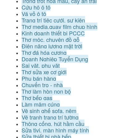
Trồng trọt hoa màu, cây ăn trái
Cứu hộ ô tô
Vá vỏ ô tô
Trang trí tiệc cưới, sự kiện
Thợ media,quay film chụp hình
Kinh doanh thiết bị PCCC
Thợ mộc, chuyên đồ gỗ
Điện năng lượng mặt trời
Thợ đá hóa cương
Doanh Nghiệp Tuyển Dụng
Sai vặt, phụ vặt
Thợ sửa xe cơ giới
Phụ bán hàng
Chuyển trọ - nhà
Thợ làm hòn non bộ
Thợ bếp gas
Làm mâm cúng
Vệ sinh ghế sofa, nệm
Vẽ tranh trang trí tường
Thông cống, hút hầm cầu
Sửa tivi, màn hình máy tính
Sửa thiết bị nhà bếp