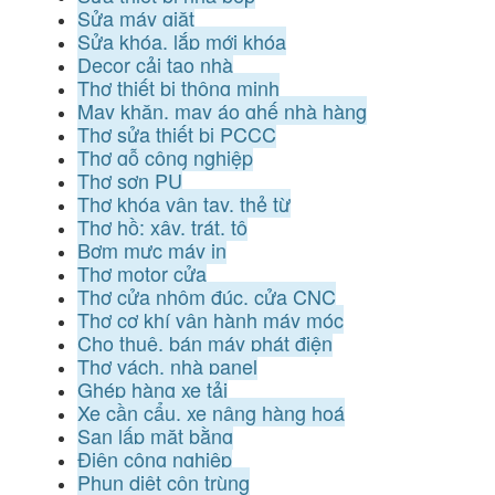
Sửa máy giặt
Sửa khóa, lắp mới khóa
Decor cải tạo nhà
Thợ thiết bị thông minh
May khăn, may áo ghế nhà hàng
Thợ sửa thiết bị PCCC
Thợ gỗ công nghiệp
Thợ sơn PU
Thợ khóa vân tay, thẻ từ
Thợ hồ: xây, trát, tô
Bơm mực máy in
Thợ motor cửa
Thợ cửa nhôm đúc, cửa CNC
Thợ cơ khí vận hành máy móc
Cho thuê, bán máy phát điện
Thợ vách, nhà panel
Ghép hàng xe tải
Xe cần cẩu, xe nâng hàng hoá
San lấp mặt bằng
Điện công nghiệp
Phun diệt côn trùng