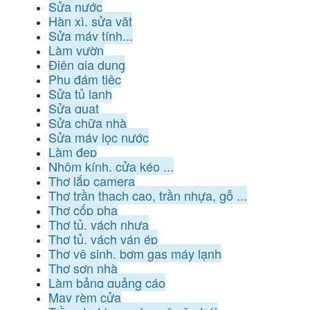
Sửa nước
Hàn xì, sửa vặt
Sửa máy tính...
Làm vườn
Điện gia dụng
Phụ đám tiệc
Sửa tủ lạnh
Sửa quạt
Sửa chữa nhà
Sửa máy lọc nước
Làm đẹp
Nhôm kính, cửa kéo ...
Thợ lắp camera
Thợ trần thạch cao, trần nhựa, gỗ ...
Thợ cốp pha
Thợ tủ, vách nhựa
Thợ tủ, vách ván ép
Thợ vệ sinh, bơm gas máy lạnh
Thợ sơn nhà
Làm bảng quảng cáo
May rèm cửa