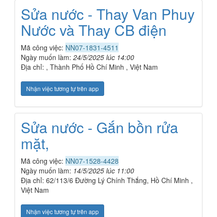
Sửa nước - Thay Van Phuy
Nước và Thay CB điện
Mã công việc:
NN07-1831-4511
Ngày muốn làm:
24/5/2025 lúc 14:00
Địa chỉ: , Thành Phố Hồ Chí Minh , Việt Nam
Nhận việc tương tự trên app
Sửa nước - Gắn bồn rửa
mặt,
Mã công việc:
NN07-1528-4428
Ngày muốn làm:
14/5/2025 lúc 11:00
Địa chỉ: 62/113/6 Đường Lý Chính Thắng, Hồ Chí Minh ,
Việt Nam
Nhận việc tương tự trên app