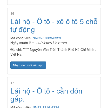
16
Lái hộ - Ô tô - xê ô tô 5 chỗ
tự động
Mã công việc:
NN83-57083-6323
Ngày muốn làm:
29/7/2026 lúc 21:20
Địa chỉ: ***** Nguyễn Văn Trỗi, Thành Phố Hồ Chí Minh ,
Việt Nam
Nhận việc mới trên app
17
Lái hộ - Ô tô - cần đón
gấp.
Mã công việc:
NN83-1316-6324