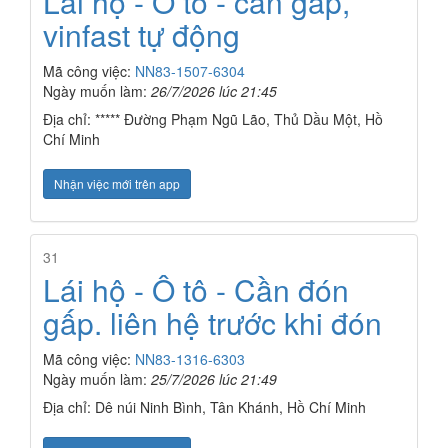
Lái hộ - Ô tô - cần gấp,
vinfast tự động
Mã công việc:
NN83-1507-6304
Ngày muốn làm:
26/7/2026 lúc 21:45
Địa chỉ: ***** Đường Phạm Ngũ Lão, Thủ Dầu Một, Hồ
Chí Minh
Nhận việc mới trên app
31
Lái hộ - Ô tô - Cần đón
gấp. liên hệ trước khi đón
Mã công việc:
NN83-1316-6303
Ngày muốn làm:
25/7/2026 lúc 21:49
Địa chỉ: Dê núi Ninh Bình, Tân Khánh, Hồ Chí Minh