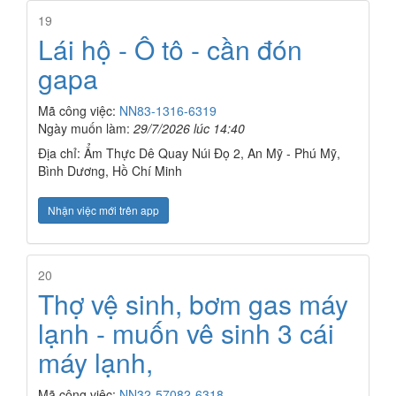
19
Lái hộ - Ô tô - cần đón
gapa
Mã công việc:
NN83-1316-6319
Ngày muốn làm:
29/7/2026 lúc 14:40
Địa chỉ: Ẩm Thực Dê Quay Núi Đọ 2, An Mỹ - Phú Mỹ,
Bình Dương, Hồ Chí Minh
Nhận việc mới trên app
20
Thợ vệ sinh, bơm gas máy
lạnh - muốn vê sinh 3 cái
máy lạnh,
Mã công việc:
NN32-57082-6318