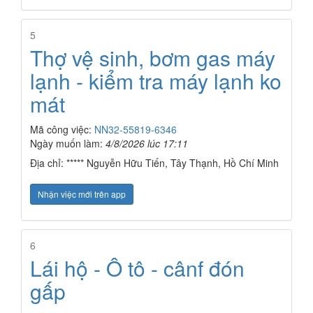
5
Thợ vệ sinh, bơm gas máy
lạnh - kiểm tra máy lạnh ko
mát
Mã công việc:
NN32-55819-6346
Ngày muốn làm:
4/8/2026 lúc 17:11
Địa chỉ: ***** Nguyễn Hữu Tiến, Tây Thạnh, Hồ Chí Minh
Nhận việc mới trên app
6
Lái hộ - Ô tô - cânf đón
gấp