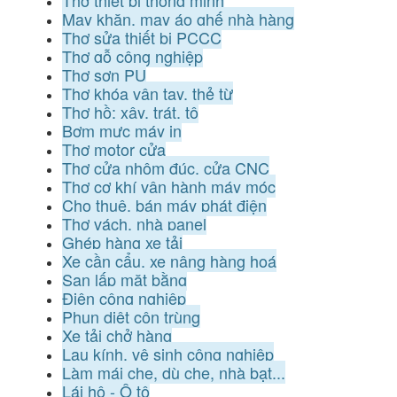
May khăn, may áo ghế nhà hàng
Thợ sửa thiết bị PCCC
Thợ gỗ công nghiệp
Thợ sơn PU
Thợ khóa vân tay, thẻ từ
Thợ hồ: xây, trát, tô
Bơm mực máy in
Thợ motor cửa
Thợ cửa nhôm đúc, cửa CNC
Thợ cơ khí vận hành máy móc
Cho thuê, bán máy phát điện
Thợ vách, nhà panel
Ghép hàng xe tải
Xe cần cẩu, xe nâng hàng hoá
San lấp mặt bằng
Điện công nghiệp
Phun diệt côn trùng
Xe tải chở hàng
Lau kính, vệ sinh công nghiệp
Làm mái che, dù che, nhà bạt...
Lái hộ - Ô tô