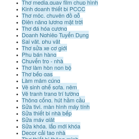
Thợ media,quay film chụp hình
Kinh doanh thiết bị PCCC
Thợ mộc, chuyên đồ gỗ
Điện năng lượng mặt trời
Thợ đá hóa cương
Doanh Nghiệp Tuyển Dụng
Sai vặt, phụ vặt
Thợ sửa xe cơ giới
Phụ bán hàng
Chuyển trọ - nhà
Thợ làm hòn non bộ
Thợ bếp gas
Làm mâm cúng
Vệ sinh ghế sofa, nệm
Vẽ tranh trang trí tường
Thông cống, hút hầm cầu
Sửa tivi, màn hình máy tính
Sửa thiết bị nhà bếp
Sửa máy giặt
Sửa khóa, lắp mới khóa
Decor cải tạo nhà
Thợ thiết bị thông minh