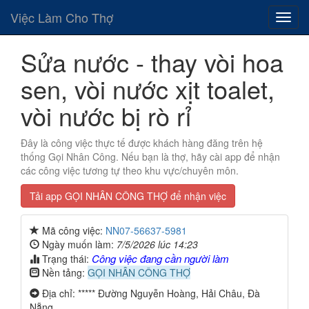
Việc Làm Cho Thợ
Sửa nước - thay vòi hoa
sen, vòi nước xịt toalet,
vòi nước bị rò rỉ
Đây là công việc thực tế được khách hàng đăng trên hệ
thống Gọi Nhân Công. Nếu bạn là thợ, hãy cài app để nhận
các công việc tương tự theo khu vực/chuyên môn.
Tải app GỌI NHÂN CÔNG THỢ để nhận việc
Mã công việc:
NN07-56637-5981
Ngày muốn làm:
7/5/2026 lúc 14:23
Công việc đang cần người làm
Trạng thái:
Nền tảng:
GỌI NHÂN CÔNG THỢ
Địa chỉ: ***** Đường Nguyễn Hoàng, Hải Châu, Đà
Nẵng