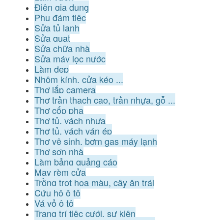
Điện gia dụng
Phụ đám tiệc
Sửa tủ lạnh
Sửa quạt
Sửa chữa nhà
Sửa máy lọc nước
Làm đẹp
Nhôm kính, cửa kéo ...
Thợ lắp camera
Thợ trần thạch cao, trần nhựa, gỗ ...
Thợ cốp pha
Thợ tủ, vách nhựa
Thợ tủ, vách ván ép
Thợ vệ sinh, bơm gas máy lạnh
Thợ sơn nhà
Làm bảng quảng cáo
May rèm cửa
Trồng trọt hoa màu, cây ăn trái
Cứu hộ ô tô
Vá vỏ ô tô
Trang trí tiệc cưới, sự kiện