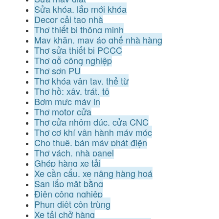
Sửa khóa, lắp mới khóa
Decor cải tạo nhà
Thợ thiết bị thông minh
May khăn, may áo ghế nhà hàng
Thợ sửa thiết bị PCCC
Thợ gỗ công nghiệp
Thợ sơn PU
Thợ khóa vân tay, thẻ từ
Thợ hồ: xây, trát, tô
Bơm mực máy in
Thợ motor cửa
Thợ cửa nhôm đúc, cửa CNC
Thợ cơ khí vận hành máy móc
Cho thuê, bán máy phát điện
Thợ vách, nhà panel
Ghép hàng xe tải
Xe cần cẩu, xe nâng hàng hoá
San lấp mặt bằng
Điện công nghiệp
Phun diệt côn trùng
Xe tải chở hàng