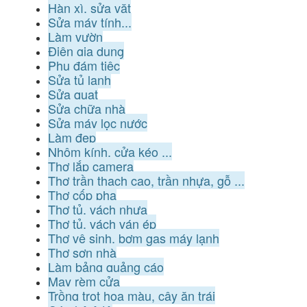
Hàn xì, sửa vặt
Sửa máy tính...
Làm vườn
Điện gia dụng
Phụ đám tiệc
Sửa tủ lạnh
Sửa quạt
Sửa chữa nhà
Sửa máy lọc nước
Làm đẹp
Nhôm kính, cửa kéo ...
Thợ lắp camera
Thợ trần thạch cao, trần nhựa, gỗ ...
Thợ cốp pha
Thợ tủ, vách nhựa
Thợ tủ, vách ván ép
Thợ vệ sinh, bơm gas máy lạnh
Thợ sơn nhà
Làm bảng quảng cáo
May rèm cửa
Trồng trọt hoa màu, cây ăn trái