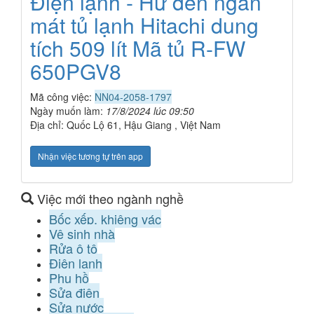
Điện lạnh - Hư đèn ngăn
mát tủ lạnh Hitachi dung
tích 509 lít Mã tủ R-FW
650PGV8
Mã công việc:
NN04-2058-1797
Ngày muốn làm:
17/8/2024 lúc 09:50
Địa chỉ: Quốc Lộ 61, Hậu Giang , Việt Nam
Nhận việc tương tự trên app
Việc mới theo ngành nghề
Bốc xếp, khiêng vác
Vệ sinh nhà
Rửa ô tô
Điện lạnh
Phụ hồ
Sửa điện
Sửa nước