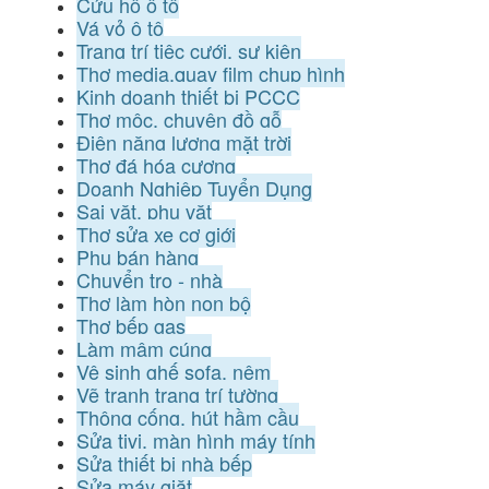
Cứu hộ ô tô
Vá vỏ ô tô
Trang trí tiệc cưới, sự kiện
Thợ media,quay film chụp hình
Kinh doanh thiết bị PCCC
Thợ mộc, chuyên đồ gỗ
Điện năng lượng mặt trời
Thợ đá hóa cương
Doanh Nghiệp Tuyển Dụng
Sai vặt, phụ vặt
Thợ sửa xe cơ giới
Phụ bán hàng
Chuyển trọ - nhà
Thợ làm hòn non bộ
Thợ bếp gas
Làm mâm cúng
Vệ sinh ghế sofa, nệm
Vẽ tranh trang trí tường
Thông cống, hút hầm cầu
Sửa tivi, màn hình máy tính
Sửa thiết bị nhà bếp
Sửa máy giặt