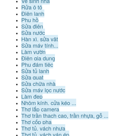
Vệ sinh nhà
Rửa ô tô
Điện lạnh
Phụ hồ
Sửa điện
Sửa nước
Hàn xì, sửa vặt
Sửa máy tính...
Làm vườn
Điện gia dụng
Phụ đám tiệc
Sửa tủ lạnh
Sửa quạt
Sửa chữa nhà
Sửa máy lọc nước
Làm đẹp
Nhôm kính, cửa kéo ...
Thợ lắp camera
Thợ trần thạch cao, trần nhựa, gỗ ...
Thợ cốp pha
Thợ tủ, vách nhựa
Thợ tủ, vách ván ép