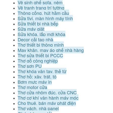
Vệ sinh ghế sofa, nệm
Vẽ tranh trang trí tường
Thông cống, hút hầm cầu
Sửa tivi, màn hình máy tính
Sửa thiết bị nhà bếp
Sửa máy giặt
Sửa khóa, lắp mới khóa
Decor cải tạo nhà
Thợ thiết bị thông minh
May khăn, may áo ghế nhà hàng
Thợ sửa thiết bị PCCC
Thợ gỗ công nghiệp
Thợ sơn PU
Thợ khóa vân tay, thẻ từ
Thợ hồ: xây, trát, tô
Bơm mực máy in
Thợ motor cửa
Thợ cửa nhôm đúc, cửa CNC
Thợ cơ khí vận hành máy móc
Cho thuê, bán máy phát điện
Thợ vách, nhà panel