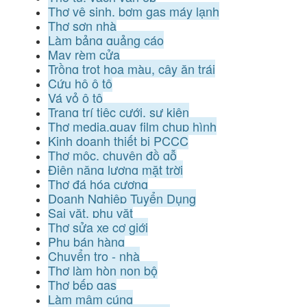
Thợ vệ sinh, bơm gas máy lạnh
Thợ sơn nhà
Làm bảng quảng cáo
May rèm cửa
Trồng trọt hoa màu, cây ăn trái
Cứu hộ ô tô
Vá vỏ ô tô
Trang trí tiệc cưới, sự kiện
Thợ media,quay film chụp hình
Kinh doanh thiết bị PCCC
Thợ mộc, chuyên đồ gỗ
Điện năng lượng mặt trời
Thợ đá hóa cương
Doanh Nghiệp Tuyển Dụng
Sai vặt, phụ vặt
Thợ sửa xe cơ giới
Phụ bán hàng
Chuyển trọ - nhà
Thợ làm hòn non bộ
Thợ bếp gas
Làm mâm cúng