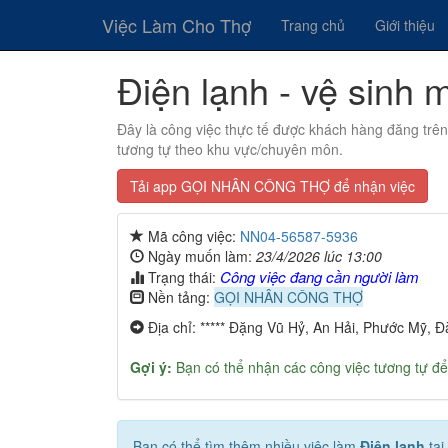
Việc Làm Cho Thợ
Trang chủ
Giới thiệu
Điện lạnh - vệ sinh 
Đây là công việc thực tế được khách hàng đăng trê
tương tự theo khu vực/chuyên môn.
Tải app GỌI NHÂN CÔNG THỢ để nhận việc
Mã công việc:
NN04-56587-5936
Ngày muốn làm:
23/4/2026 lúc 13:00
Công việc đang cần người làm
Trạng thái:
Nền tảng:
GỌI NHÂN CÔNG THỢ
Địa chỉ: ***** Đặng Vũ Hỷ, An Hải, Phước Mỹ, 
Gợi ý:
Bạn có thể nhận các công việc tương tự để
Bạn có thể tìm thêm nhiều việc làm
Điện lạnh
tại