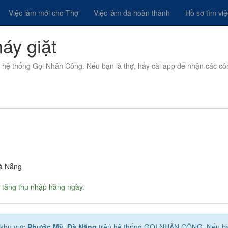
Việc làm mới cho Thợ
Việc làm đã hoàn thành
Hồ sơ tìm vi
máy giặt
n hệ thống Gọi Nhân Công. Nếu bạn là thợ, hãy cài app để nhận các cô
Đà Nẵng
 tăng thu nhập hàng ngày.
 khu vực
Phước Mỹ, Đà Nẵng
trên hệ thống GỌI NHÂN CÔNG. Nếu bạ