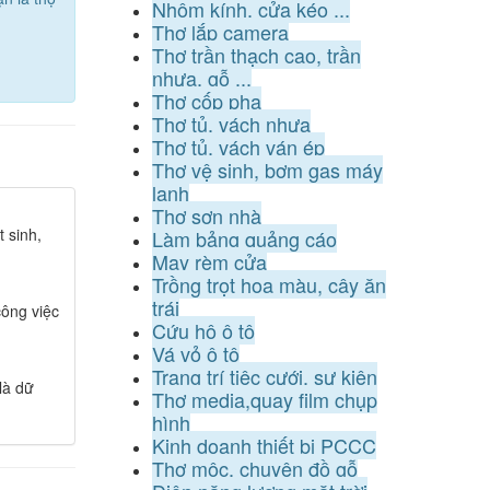
Nhôm kính, cửa kéo ...
Thợ lắp camera
Thợ trần thạch cao, trần
nhựa, gỗ ...
Thợ cốp pha
Thợ tủ, vách nhựa
Thợ tủ, vách ván ép
Thợ vệ sinh, bơm gas máy
lạnh
Thợ sơn nhà
 sinh,
Làm bảng quảng cáo
May rèm cửa
Trồng trọt hoa màu, cây ăn
trái
ông việc
Cứu hộ ô tô
Vá vỏ ô tô
Trang trí tiệc cưới, sự kiện
là dữ
Thợ media,quay film chụp
hình
Kinh doanh thiết bị PCCC
Thợ mộc, chuyên đồ gỗ