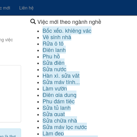
ệc mới
Liên hệ
Việc mới theo ngành nghề
Bốc xếp, khiêng vác
Vệ sinh nhà
ng việc
Rửa ô tô
Điện lạnh
Phụ hồ
Sửa điện
Sửa nước
Hàn xì, sửa vặt
Sửa máy tính...
Làm vườn
Điện gia dụng
Phụ đám tiệc
Sửa tủ lạnh
Sửa quạt
Sửa chữa nhà
Sửa máy lọc nước
Làm đẹp
n là thợ