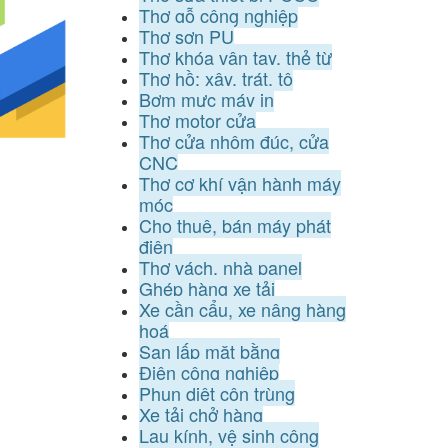
Thợ gỗ công nghiệp
Thợ sơn PU
Thợ khóa vân tay, thẻ từ
Thợ hồ: xây, trát, tô
Bơm mực máy in
Thợ motor cửa
Thợ cửa nhôm đúc, cửa
CNC
Thợ cơ khí vận hành máy
móc
Cho thuê, bán máy phát
điện
Thợ vách, nhà panel
Ghép hàng xe tải
Xe cần cẩu, xe nâng hàng
hoá
San lấp mặt bằng
Điện công nghiệp
Phun diệt côn trùng
Xe tải chở hàng
Lau kính, vệ sinh công