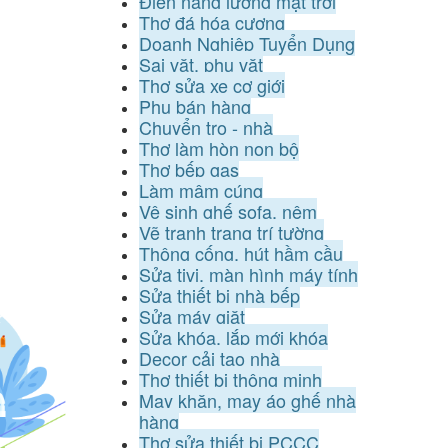
Điện năng lượng mặt trời
Thợ đá hóa cương
Doanh Nghiệp Tuyển Dụng
Sai vặt, phụ vặt
Thợ sửa xe cơ giới
Phụ bán hàng
Chuyển trọ - nhà
Thợ làm hòn non bộ
Thợ bếp gas
Làm mâm cúng
Vệ sinh ghế sofa, nệm
Vẽ tranh trang trí tường
Thông cống, hút hầm cầu
Sửa tivi, màn hình máy tính
Sửa thiết bị nhà bếp
Sửa máy giặt
Sửa khóa, lắp mới khóa
Decor cải tạo nhà
Thợ thiết bị thông minh
May khăn, may áo ghế nhà
hàng
Thợ sửa thiết bị PCCC