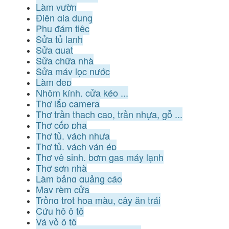
Làm vườn
Điện gia dụng
Phụ đám tiệc
Sửa tủ lạnh
Sửa quạt
Sửa chữa nhà
Sửa máy lọc nước
Làm đẹp
Nhôm kính, cửa kéo ...
Thợ lắp camera
Thợ trần thạch cao, trần nhựa, gỗ ...
Thợ cốp pha
Thợ tủ, vách nhựa
Thợ tủ, vách ván ép
Thợ vệ sinh, bơm gas máy lạnh
Thợ sơn nhà
Làm bảng quảng cáo
May rèm cửa
Trồng trọt hoa màu, cây ăn trái
Cứu hộ ô tô
Vá vỏ ô tô