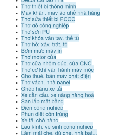
Thợ thiết bị thông minh
May khăn, may áo ghế nhà hàng
Thợ sửa thiết bị PCCC
Thợ gỗ công nghiệp
Thợ sơn PU
Thợ khóa vân tay, thẻ từ
Thợ hồ: xây, trát, tô
Bơm mực máy in
Thợ motor cửa
Thợ cửa nhôm đúc, cửa CNC
Thợ cơ khí vận hành máy móc
Cho thuê, bán máy phát điện
Thợ vách, nhà panel
Ghép hàng xe tải
Xe cần cẩu, xe nâng hàng hoá
San lấp mặt bằng
Điện công nghiệp
Phun diệt côn trùng
Xe tải chở hàng
Lau kính, vệ sinh công nghiệp
Làm mái che, dù che, nhà bạt...