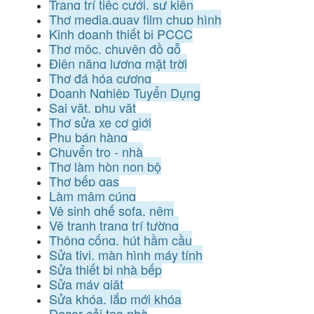
Trang trí tiệc cưới, sự kiện
Thợ media,quay film chụp hình
Kinh doanh thiết bị PCCC
Thợ mộc, chuyên đồ gỗ
Điện năng lượng mặt trời
Thợ đá hóa cương
Doanh Nghiệp Tuyển Dụng
Sai vặt, phụ vặt
Thợ sửa xe cơ giới
Phụ bán hàng
Chuyển trọ - nhà
Thợ làm hòn non bộ
Thợ bếp gas
Làm mâm cúng
Vệ sinh ghế sofa, nệm
Vẽ tranh trang trí tường
Thông cống, hút hầm cầu
Sửa tivi, màn hình máy tính
Sửa thiết bị nhà bếp
Sửa máy giặt
Sửa khóa, lắp mới khóa
Decor cải tạo nhà