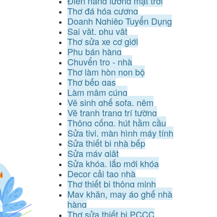
Điện năng lượng mặt trời
Thợ đá hóa cương
Doanh Nghiệp Tuyển Dụng
Sai vặt, phụ vặt
Thợ sửa xe cơ giới
Phụ bán hàng
Chuyển trọ - nhà
Thợ làm hòn non bộ
Thợ bếp gas
Làm mâm cúng
Vệ sinh ghế sofa, nệm
Vẽ tranh trang trí tường
Thông cống, hút hầm cầu
Sửa tivi, màn hình máy tính
Sửa thiết bị nhà bếp
Sửa máy giặt
Sửa khóa, lắp mới khóa
Decor cải tạo nhà
Thợ thiết bị thông minh
May khăn, may áo ghế nhà
hàng
Thợ sửa thiết bị PCCC