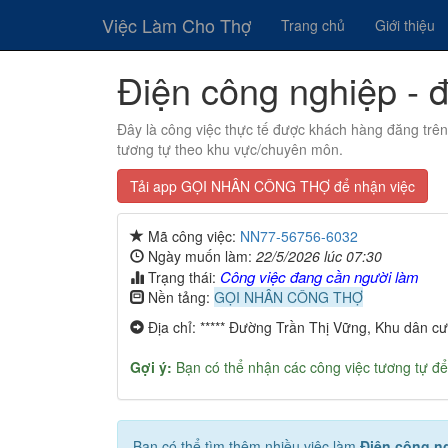
Việc Làm Cho Thợ
Trang chủ
Giới thiệu
Điện công nghiệp - 
Đây là công việc thực tế được khách hàng đăng trê
tương tự theo khu vực/chuyên môn.
Tải app GỌI NHÂN CÔNG THỢ để nhận việc
Mã công việc:
NN77-56756-6032
Ngày muốn làm:
22/5/2026 lúc 07:30
Công việc đang cần người làm
Trạng thái:
Nền tảng:
GỌI NHÂN CÔNG THỢ
Địa chỉ: ***** Đường Trần Thị Vững, Khu dân 
Gợi ý:
Bạn có thể nhận các công việc tương tự để
Bạn có thể tìm thêm nhiều việc làm
Điện công n