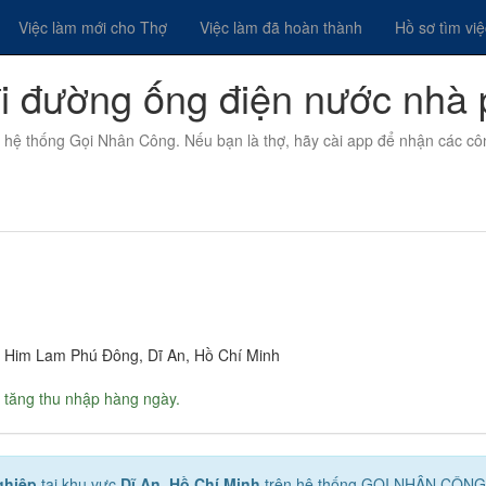
Việc làm mới cho Thợ
Việc làm đã hoàn thành
Hồ sơ tìm vi
đi đường ống điện nước nhà
n hệ thống Gọi Nhân Công. Nếu bạn là thợ, hãy cài app để nhận các cô
cư Him Lam Phú Đông, Dĩ An, Hồ Chí Minh
 tăng thu nhập hàng ngày.
ghiệp
tại khu vực
Dĩ An, Hồ Chí Minh
trên hệ thống GỌI NHÂN CÔNG