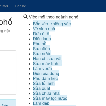
ệc mới
Liên hệ
Việc mới theo ngành nghề
 phố
Bốc xếp, khiêng vác
Vệ sinh nhà
ng việc
Rửa ô tô
Điện lạnh
Phụ hồ
Sửa điện
Sửa nước
Hàn xì, sửa vặt
Sửa máy tính...
Làm vườn
Điện gia dụng
Phụ đám tiệc
Sửa tủ lạnh
Sửa quạt
Sửa chữa nhà
Sửa máy lọc nước
Làm đẹp
. Nếu