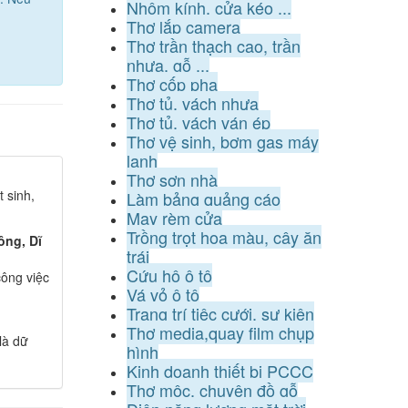
Nhôm kính, cửa kéo ...
Thợ lắp camera
Thợ trần thạch cao, trần
nhựa, gỗ ...
Thợ cốp pha
Thợ tủ, vách nhựa
Thợ tủ, vách ván ép
Thợ vệ sinh, bơm gas máy
lạnh
Thợ sơn nhà
 sinh,
Làm bảng quảng cáo
May rèm cửa
Trồng trọt hoa màu, cây ăn
ông, Dĩ
trái
Cứu hộ ô tô
ông việc
Vá vỏ ô tô
Trang trí tiệc cưới, sự kiện
Thợ media,quay film chụp
là dữ
hình
Kinh doanh thiết bị PCCC
Thợ mộc, chuyên đồ gỗ