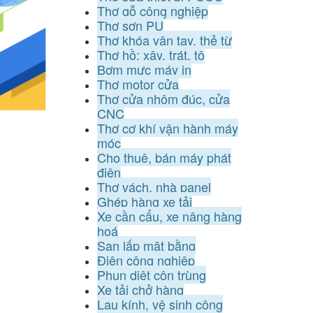
Thợ gỗ công nghiệp
Thợ sơn PU
Thợ khóa vân tay, thẻ từ
Thợ hồ: xây, trát, tô
Bơm mực máy in
Thợ motor cửa
Thợ cửa nhôm đúc, cửa
CNC
Thợ cơ khí vận hành máy
móc
Cho thuê, bán máy phát
điện
Thợ vách, nhà panel
Ghép hàng xe tải
Xe cần cẩu, xe nâng hàng
hoá
San lấp mặt bằng
Điện công nghiệp
Phun diệt côn trùng
Xe tải chở hàng
Lau kính, vệ sinh công