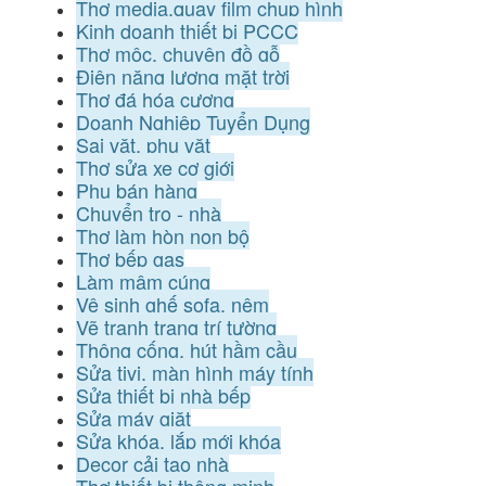
Thợ media,quay film chụp hình
Kinh doanh thiết bị PCCC
Thợ mộc, chuyên đồ gỗ
Điện năng lượng mặt trời
Thợ đá hóa cương
Doanh Nghiệp Tuyển Dụng
Sai vặt, phụ vặt
Thợ sửa xe cơ giới
Phụ bán hàng
Chuyển trọ - nhà
Thợ làm hòn non bộ
Thợ bếp gas
Làm mâm cúng
Vệ sinh ghế sofa, nệm
Vẽ tranh trang trí tường
Thông cống, hút hầm cầu
Sửa tivi, màn hình máy tính
Sửa thiết bị nhà bếp
Sửa máy giặt
Sửa khóa, lắp mới khóa
Decor cải tạo nhà
Thợ thiết bị thông minh