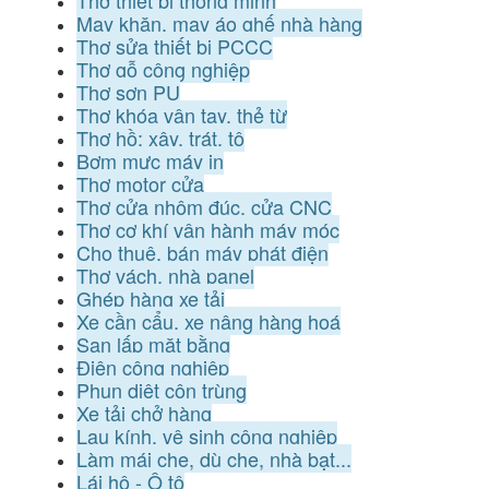
May khăn, may áo ghế nhà hàng
Thợ sửa thiết bị PCCC
Thợ gỗ công nghiệp
Thợ sơn PU
Thợ khóa vân tay, thẻ từ
Thợ hồ: xây, trát, tô
Bơm mực máy in
Thợ motor cửa
Thợ cửa nhôm đúc, cửa CNC
Thợ cơ khí vận hành máy móc
Cho thuê, bán máy phát điện
Thợ vách, nhà panel
Ghép hàng xe tải
Xe cần cẩu, xe nâng hàng hoá
San lấp mặt bằng
Điện công nghiệp
Phun diệt côn trùng
Xe tải chở hàng
Lau kính, vệ sinh công nghiệp
Làm mái che, dù che, nhà bạt...
Lái hộ - Ô tô