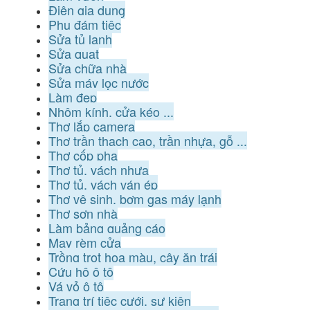
Điện gia dụng
Phụ đám tiệc
Sửa tủ lạnh
Sửa quạt
Sửa chữa nhà
Sửa máy lọc nước
Làm đẹp
Nhôm kính, cửa kéo ...
Thợ lắp camera
Thợ trần thạch cao, trần nhựa, gỗ ...
Thợ cốp pha
Thợ tủ, vách nhựa
Thợ tủ, vách ván ép
Thợ vệ sinh, bơm gas máy lạnh
Thợ sơn nhà
Làm bảng quảng cáo
May rèm cửa
Trồng trọt hoa màu, cây ăn trái
Cứu hộ ô tô
Vá vỏ ô tô
Trang trí tiệc cưới, sự kiện