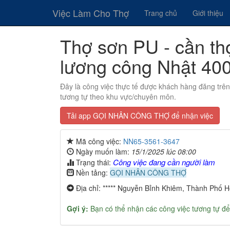
Việc Làm Cho Thợ
Trang chủ
Giới thiệu
Thợ sơn PU - cần th
lương công Nhật 400
Đây là công việc thực tế được khách hàng đăng trê
tương tự theo khu vực/chuyên môn.
Tải app GỌI NHÂN CÔNG THỢ để nhận việc
Mã công việc:
NN65-3561-3647
Ngày muốn làm:
15/1/2025 lúc 08:00
Công việc đang cần người làm
Trạng thái:
Nền tảng:
GỌI NHÂN CÔNG THỢ
Địa chỉ: ***** Nguyễn Bỉnh Khiêm, Thành Phố H
Gợi ý:
Bạn có thể nhận các công việc tương tự để