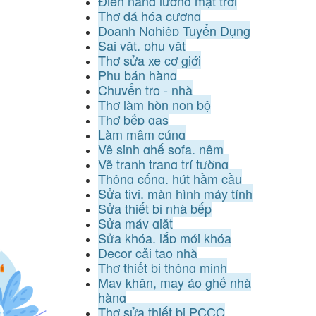
Điện năng lượng mặt trời
Thợ đá hóa cương
Doanh Nghiệp Tuyển Dụng
Sai vặt, phụ vặt
Thợ sửa xe cơ giới
Phụ bán hàng
Chuyển trọ - nhà
Thợ làm hòn non bộ
Thợ bếp gas
Làm mâm cúng
Vệ sinh ghế sofa, nệm
Vẽ tranh trang trí tường
Thông cống, hút hầm cầu
Sửa tivi, màn hình máy tính
Sửa thiết bị nhà bếp
Sửa máy giặt
Sửa khóa, lắp mới khóa
Decor cải tạo nhà
Thợ thiết bị thông minh
May khăn, may áo ghế nhà
hàng
Thợ sửa thiết bị PCCC