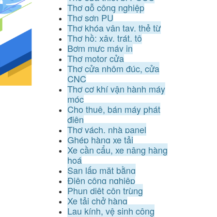
Thợ gỗ công nghiệp
Thợ sơn PU
Thợ khóa vân tay, thẻ từ
Thợ hồ: xây, trát, tô
Bơm mực máy in
Thợ motor cửa
Thợ cửa nhôm đúc, cửa
CNC
Thợ cơ khí vận hành máy
móc
Cho thuê, bán máy phát
điện
Thợ vách, nhà panel
Ghép hàng xe tải
Xe cần cẩu, xe nâng hàng
hoá
San lấp mặt bằng
Điện công nghiệp
Phun diệt côn trùng
Xe tải chở hàng
Lau kính, vệ sinh công