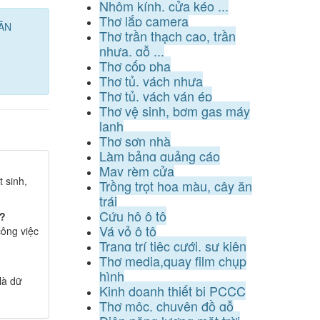
Nhôm kính, cửa kéo ...
Thợ lắp camera
HÂN
Thợ trần thạch cao, trần
nhựa, gỗ ...
Thợ cốp pha
Thợ tủ, vách nhựa
Thợ tủ, vách ván ép
Thợ vệ sinh, bơm gas máy
lạnh
Thợ sơn nhà
Làm bảng quảng cáo
May rèm cửa
 sinh,
Trồng trọt hoa màu, cây ăn
trái
Cứu hộ ô tô
m?
Vá vỏ ô tô
ông việc
Trang trí tiệc cưới, sự kiện
Thợ media,quay film chụp
hình
là dữ
Kinh doanh thiết bị PCCC
Thợ mộc, chuyên đồ gỗ