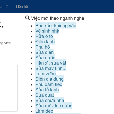
ệc mới
Liên hệ
Việc mới theo ngành nghề
,
Bốc xếp, khiêng vác
Vệ sinh nhà
Rửa ô tô
Điện lạnh
ng việc
Phụ hồ
Sửa điện
Sửa nước
Hàn xì, sửa vặt
Sửa máy tính...
Làm vườn
Điện gia dụng
Phụ đám tiệc
Sửa tủ lạnh
Sửa quạt
Sửa chữa nhà
Sửa máy lọc nước
Làm đẹp