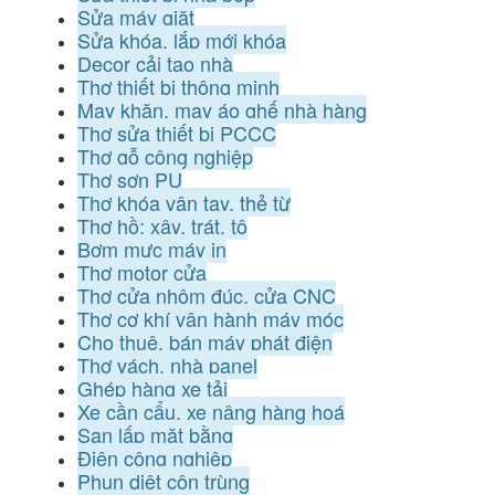
Sửa máy giặt
Sửa khóa, lắp mới khóa
Decor cải tạo nhà
Thợ thiết bị thông minh
May khăn, may áo ghế nhà hàng
Thợ sửa thiết bị PCCC
Thợ gỗ công nghiệp
Thợ sơn PU
Thợ khóa vân tay, thẻ từ
Thợ hồ: xây, trát, tô
Bơm mực máy in
Thợ motor cửa
Thợ cửa nhôm đúc, cửa CNC
Thợ cơ khí vận hành máy móc
Cho thuê, bán máy phát điện
Thợ vách, nhà panel
Ghép hàng xe tải
Xe cần cẩu, xe nâng hàng hoá
San lấp mặt bằng
Điện công nghiệp
Phun diệt côn trùng