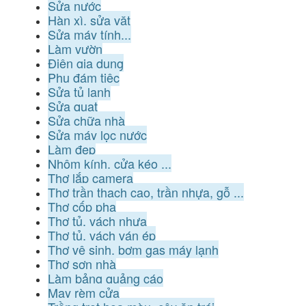
Sửa nước
Hàn xì, sửa vặt
Sửa máy tính...
Làm vườn
Điện gia dụng
Phụ đám tiệc
Sửa tủ lạnh
Sửa quạt
Sửa chữa nhà
Sửa máy lọc nước
Làm đẹp
Nhôm kính, cửa kéo ...
Thợ lắp camera
Thợ trần thạch cao, trần nhựa, gỗ ...
Thợ cốp pha
Thợ tủ, vách nhựa
Thợ tủ, vách ván ép
Thợ vệ sinh, bơm gas máy lạnh
Thợ sơn nhà
Làm bảng quảng cáo
May rèm cửa