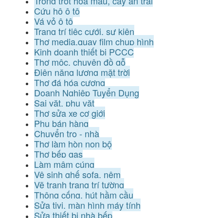
Trồng trọt hoa màu, cây ăn trái
Cứu hộ ô tô
Vá vỏ ô tô
Trang trí tiệc cưới, sự kiện
Thợ media,quay film chụp hình
Kinh doanh thiết bị PCCC
Thợ mộc, chuyên đồ gỗ
Điện năng lượng mặt trời
Thợ đá hóa cương
Doanh Nghiệp Tuyển Dụng
Sai vặt, phụ vặt
Thợ sửa xe cơ giới
Phụ bán hàng
Chuyển trọ - nhà
Thợ làm hòn non bộ
Thợ bếp gas
Làm mâm cúng
Vệ sinh ghế sofa, nệm
Vẽ tranh trang trí tường
Thông cống, hút hầm cầu
Sửa tivi, màn hình máy tính
Sửa thiết bị nhà bếp