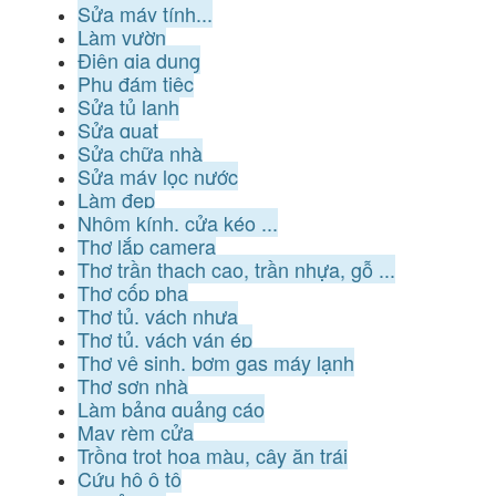
Sửa máy tính...
Làm vườn
Điện gia dụng
Phụ đám tiệc
Sửa tủ lạnh
Sửa quạt
Sửa chữa nhà
Sửa máy lọc nước
Làm đẹp
Nhôm kính, cửa kéo ...
Thợ lắp camera
Thợ trần thạch cao, trần nhựa, gỗ ...
Thợ cốp pha
Thợ tủ, vách nhựa
Thợ tủ, vách ván ép
Thợ vệ sinh, bơm gas máy lạnh
Thợ sơn nhà
Làm bảng quảng cáo
May rèm cửa
Trồng trọt hoa màu, cây ăn trái
Cứu hộ ô tô