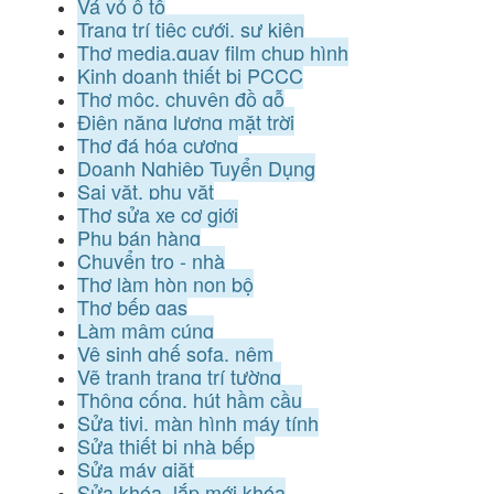
Vá vỏ ô tô
Trang trí tiệc cưới, sự kiện
Thợ media,quay film chụp hình
Kinh doanh thiết bị PCCC
Thợ mộc, chuyên đồ gỗ
Điện năng lượng mặt trời
Thợ đá hóa cương
Doanh Nghiệp Tuyển Dụng
Sai vặt, phụ vặt
Thợ sửa xe cơ giới
Phụ bán hàng
Chuyển trọ - nhà
Thợ làm hòn non bộ
Thợ bếp gas
Làm mâm cúng
Vệ sinh ghế sofa, nệm
Vẽ tranh trang trí tường
Thông cống, hút hầm cầu
Sửa tivi, màn hình máy tính
Sửa thiết bị nhà bếp
Sửa máy giặt
Sửa khóa, lắp mới khóa