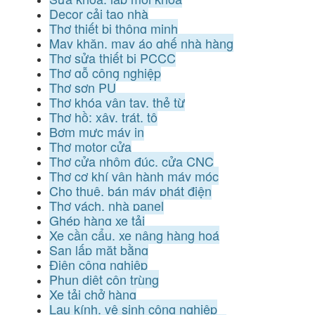
Decor cải tạo nhà
Thợ thiết bị thông minh
May khăn, may áo ghế nhà hàng
Thợ sửa thiết bị PCCC
Thợ gỗ công nghiệp
Thợ sơn PU
Thợ khóa vân tay, thẻ từ
Thợ hồ: xây, trát, tô
Bơm mực máy in
Thợ motor cửa
Thợ cửa nhôm đúc, cửa CNC
Thợ cơ khí vận hành máy móc
Cho thuê, bán máy phát điện
Thợ vách, nhà panel
Ghép hàng xe tải
Xe cần cẩu, xe nâng hàng hoá
San lấp mặt bằng
Điện công nghiệp
Phun diệt côn trùng
Xe tải chở hàng
Lau kính, vệ sinh công nghiệp