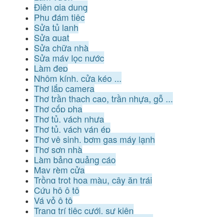
Điện gia dụng
Phụ đám tiệc
Sửa tủ lạnh
Sửa quạt
Sửa chữa nhà
Sửa máy lọc nước
Làm đẹp
Nhôm kính, cửa kéo ...
Thợ lắp camera
Thợ trần thạch cao, trần nhựa, gỗ ...
Thợ cốp pha
Thợ tủ, vách nhựa
Thợ tủ, vách ván ép
Thợ vệ sinh, bơm gas máy lạnh
Thợ sơn nhà
Làm bảng quảng cáo
May rèm cửa
Trồng trọt hoa màu, cây ăn trái
Cứu hộ ô tô
Vá vỏ ô tô
Trang trí tiệc cưới, sự kiện