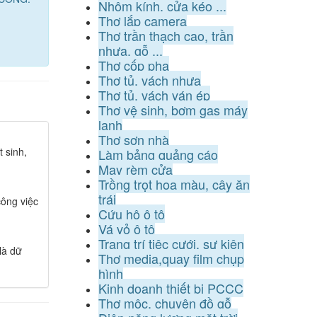
Nhôm kính, cửa kéo ...
Thợ lắp camera
Thợ trần thạch cao, trần
nhựa, gỗ ...
Thợ cốp pha
Thợ tủ, vách nhựa
Thợ tủ, vách ván ép
Thợ vệ sinh, bơm gas máy
lạnh
Thợ sơn nhà
 sinh,
Làm bảng quảng cáo
May rèm cửa
Trồng trọt hoa màu, cây ăn
trái
ông việc
Cứu hộ ô tô
Vá vỏ ô tô
Trang trí tiệc cưới, sự kiện
là dữ
Thợ media,quay film chụp
hình
Kinh doanh thiết bị PCCC
Thợ mộc, chuyên đồ gỗ