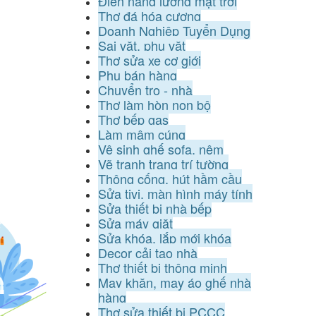
Điện năng lượng mặt trời
Thợ đá hóa cương
Doanh Nghiệp Tuyển Dụng
Sai vặt, phụ vặt
Thợ sửa xe cơ giới
Phụ bán hàng
Chuyển trọ - nhà
Thợ làm hòn non bộ
Thợ bếp gas
Làm mâm cúng
Vệ sinh ghế sofa, nệm
Vẽ tranh trang trí tường
Thông cống, hút hầm cầu
Sửa tivi, màn hình máy tính
Sửa thiết bị nhà bếp
Sửa máy giặt
Sửa khóa, lắp mới khóa
Decor cải tạo nhà
Thợ thiết bị thông minh
May khăn, may áo ghế nhà
hàng
Thợ sửa thiết bị PCCC