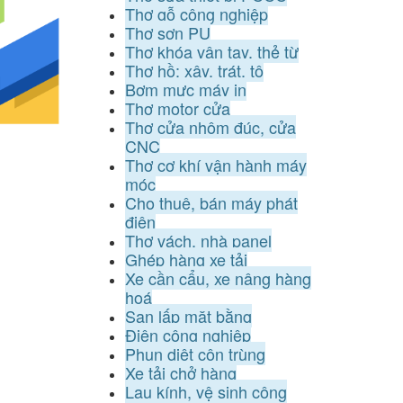
Thợ gỗ công nghiệp
Thợ sơn PU
Thợ khóa vân tay, thẻ từ
Thợ hồ: xây, trát, tô
Bơm mực máy in
Thợ motor cửa
Thợ cửa nhôm đúc, cửa
CNC
Thợ cơ khí vận hành máy
móc
Cho thuê, bán máy phát
điện
Thợ vách, nhà panel
Ghép hàng xe tải
Xe cần cẩu, xe nâng hàng
hoá
San lấp mặt bằng
Điện công nghiệp
Phun diệt côn trùng
Xe tải chở hàng
Lau kính, vệ sinh công