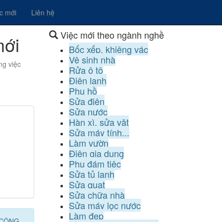
ệc mới
Liên hệ
Việc mới theo ngành nghề
mới
Bốc xếp, khiêng vác
Vệ sinh nhà
ng việc
Rửa ô tô
Điện lạnh
Phụ hồ
Sửa điện
Sửa nước
Hàn xì, sửa vặt
Sửa máy tính...
Làm vườn
Điện gia dụng
Phụ đám tiệc
Sửa tủ lạnh
Sửa quạt
Sửa chữa nhà
Sửa máy lọc nước
Làm đẹp
 CÔNG.