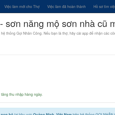
Việc làm mới cho Thợ
Việc làm đã hoàn thành
Hồ sơ tìm vi
- sơn năng mộ sơn nhà cũ 
n hệ thống Gọi Nhân Công. Nếu bạn là thợ, hãy cài app để nhận các cô
 tăng thu nhập hàng ngày.
 non bộ
tại khu vực
Quảng Ninh, Việt Nam
trên hệ thống GỌI NHÂN