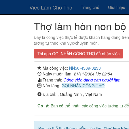
Việc Làm Cho Thợ
Trang chủ
Giới thiệu
Thợ làm hòn non bộ 
Đây là công việc thực tế được khách hàng đăng trê
tương tự theo khu vực/chuyên môn.
Tải app GỌI NHÂN CÔNG THỢ để nhận việc
Mã công việc:
NN50-4369-3233
Ngày muốn làm:
21/11/2024 lúc 22:54
Công việc đang cần người làm
Trạng thái:
Nền tảng:
GỌI NHÂN CÔNG THỢ
Địa chỉ: , Quảng Ninh , Việt Nam
Gợi ý:
Bạn có thể nhận các công việc tương tự để
Bạn có thể tìm thêm nhiều việc làm
Thợ làm hòn