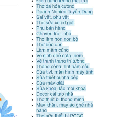
Điện năng lượng mặt trời
Thợ đá hóa cương
Doanh Nghiệp Tuyển Dụng
Sai vặt, phụ vặt
Thợ sửa xe cơ giới
Phụ bán hàng
Chuyển trọ - nhà
Thợ làm hòn non bộ
Thợ bếp gas
Làm mâm cúng
Vệ sinh ghế sofa, nệm
Vẽ tranh trang trí tường
Thông cống, hút hầm cầu
Sửa tivi, màn hình máy tính
Sửa thiết bị nhà bếp
Sửa máy giặt
Sửa khóa, lắp mới khóa
Decor cải tạo nhà
Thợ thiết bị thông minh
May khăn, may áo ghế nhà
hàng
Thợ sửa thiết bị PCCC