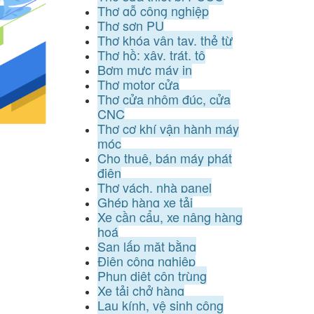
Thợ gỗ công nghiệp
Thợ sơn PU
Thợ khóa vân tay, thẻ từ
Thợ hồ: xây, trát, tô
Bơm mực máy in
Thợ motor cửa
Thợ cửa nhôm đúc, cửa
CNC
Thợ cơ khí vận hành máy
móc
Cho thuê, bán máy phát
điện
Thợ vách, nhà panel
Ghép hàng xe tải
Xe cần cẩu, xe nâng hàng
hoá
San lấp mặt bằng
Điện công nghiệp
Phun diệt côn trùng
Xe tải chở hàng
Lau kính, vệ sinh công