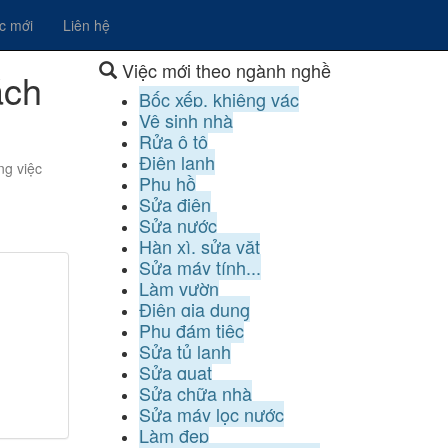
ệc mới
Liên hệ
Việc mới theo ngành nghề
ách
Bốc xếp, khiêng vác
Vệ sinh nhà
Rửa ô tô
Điện lạnh
ng việc
Phụ hồ
Sửa điện
Sửa nước
Hàn xì, sửa vặt
Sửa máy tính...
Làm vườn
Điện gia dụng
Phụ đám tiệc
Sửa tủ lạnh
Sửa quạt
Sửa chữa nhà
Sửa máy lọc nước
Làm đẹp