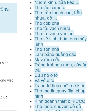
Nhôm kính, cửa kéo ...
Thợ lắp camera
 CÔNG.
Thợ trần thạch cao, trần
nhựa, gỗ ...
Thợ cốp pha
Thợ tủ, vách nhựa
Thợ tủ, vách ván ép
Thợ vệ sinh, bơm gas máy
lạnh
Thợ sơn nhà
Làm bảng quảng cáo
May rèm cửa
 sinh,
Trồng trọt hoa màu, cây ăn
trái
Cứu hộ ô tô
Vá vỏ ô tô
ông việc
Trang trí tiệc cưới, sự kiện
Thợ media,quay film chụp
hình
là dữ
Kinh doanh thiết bị PCCC
Thợ mộc, chuyên đồ gỗ