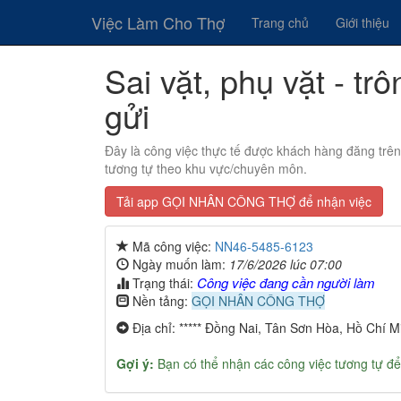
Việc Làm Cho Thợ
Trang chủ
Giới thiệu
Sai vặt, phụ vặt - tr
gửi
Đây là công việc thực tế được khách hàng đăng trê
tương tự theo khu vực/chuyên môn.
Tải app GỌI NHÂN CÔNG THỢ để nhận việc
Mã công việc:
NN46-5485-6123
Ngày muốn làm:
17/6/2026 lúc 07:00
Công việc đang cần người làm
Trạng thái:
Nền tảng:
GỌI NHÂN CÔNG THỢ
Địa chỉ: ***** Đồng Nai, Tân Sơn Hòa, Hồ Chí M
Gợi ý:
Bạn có thể nhận các công việc tương tự để