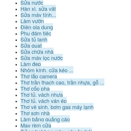
Sửa nước
Hàn xì, sửa vặt
Sửa máy tính...
Làm vườn
Điện gia dụng
Phụ đám tiệc
Sửa tủ lạnh
Sửa quạt
Sửa chữa nhà
Sửa máy lọc nước
Làm đẹp
Nhôm kính, cửa kéo ...
Thợ lắp camera
Thợ trần thạch cao, trần nhựa, gỗ ...
Thợ cốp pha
Thợ tủ, vách nhựa
Thợ tủ, vách ván ép
Thợ vệ sinh, bơm gas máy lạnh
Thợ sơn nhà
Làm bảng quảng cáo
May rèm cửa