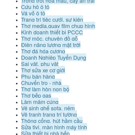
Trồng trọt hoa màu, cây ăn trái
Cứu hộ ô tô
Vá vỏ ô tô
Trang trí tiệc cưới, sự kiện
Thợ media,quay film chụp hình
Kinh doanh thiết bị PCCC
Thợ mộc, chuyên đồ gỗ
Điện năng lượng mặt trời
Thợ đá hóa cương
Doanh Nghiệp Tuyển Dụng
Sai vặt, phụ vặt
Thợ sửa xe cơ giới
Phụ bán hàng
Chuyển trọ - nhà
Thợ làm hòn non bộ
Thợ bếp gas
Làm mâm cúng
Vệ sinh ghế sofa, nệm
Vẽ tranh trang trí tường
Thông cống, hút hầm cầu
Sửa tivi, màn hình máy tính
Sửa thiết bị nhà bếp