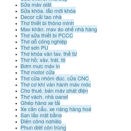
Sửa máy giặt
Sửa khóa, lắp mới khóa
Decor cải tạo nhà
Thợ thiết bị thông minh
May khăn, may áo ghế nhà hàng
Thợ sửa thiết bị PCCC
Thợ gỗ công nghiệp
Thợ sơn PU
Thợ khóa vân tay, thẻ từ
Thợ hồ: xây, trát, tô
Bơm mực máy in
Thợ motor cửa
Thợ cửa nhôm đúc, cửa CNC
Thợ cơ khí vận hành máy móc
Cho thuê, bán máy phát điện
Thợ vách, nhà panel
Ghép hàng xe tải
Xe cần cẩu, xe nâng hàng hoá
San lấp mặt bằng
Điện công nghiệp
Phun diệt côn trùng