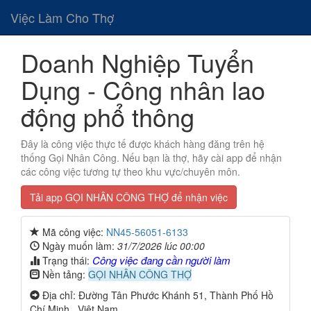
Việc Làm Cho Thợ
Doanh Nghiệp Tuyển
Dụng - Công nhân lao
động phổ thông
Đây là công việc thực tế được khách hàng đăng trên hệ
thống Gọi Nhân Công. Nếu bạn là thợ, hãy cài app để nhận
các công việc tương tự theo khu vực/chuyên môn.
Tải app GỌI NHÂN CÔNG THỢ để nhận việc
Mã công việc:
NN45-56051-6133
Ngày muốn làm:
31/7/2026 lúc 00:00
Công việc đang cần người làm
Trạng thái:
Nền tảng:
GỌI NHÂN CÔNG THỢ
Địa chỉ: Đường Tân Phước Khánh 51, Thành Phố Hồ
Chí Minh , Việt Nam