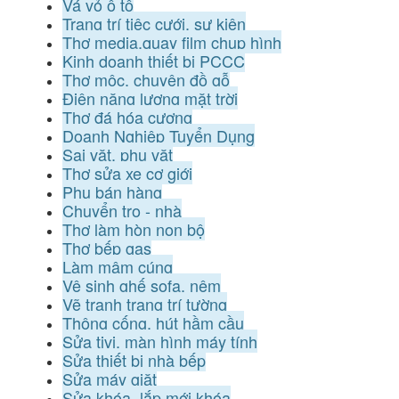
Vá vỏ ô tô
Trang trí tiệc cưới, sự kiện
Thợ media,quay film chụp hình
Kinh doanh thiết bị PCCC
Thợ mộc, chuyên đồ gỗ
Điện năng lượng mặt trời
Thợ đá hóa cương
Doanh Nghiệp Tuyển Dụng
Sai vặt, phụ vặt
Thợ sửa xe cơ giới
Phụ bán hàng
Chuyển trọ - nhà
Thợ làm hòn non bộ
Thợ bếp gas
Làm mâm cúng
Vệ sinh ghế sofa, nệm
Vẽ tranh trang trí tường
Thông cống, hút hầm cầu
Sửa tivi, màn hình máy tính
Sửa thiết bị nhà bếp
Sửa máy giặt
Sửa khóa, lắp mới khóa