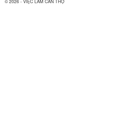
© 2026 - VIỆC LÀM CẦN THỢ