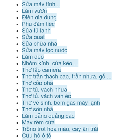
Sửa máy tính...
Làm vườn
Điện gia dụng
Phụ đám tiệc
Sửa tủ lạnh
Sửa quạt
Sửa chữa nhà
Sửa máy lọc nước
Làm đẹp
Nhôm kính, cửa kéo ...
Thợ lắp camera
Thợ trần thạch cao, trần nhựa, gỗ ...
Thợ cốp pha
Thợ tủ, vách nhựa
Thợ tủ, vách ván ép
Thợ vệ sinh, bơm gas máy lạnh
Thợ sơn nhà
Làm bảng quảng cáo
May rèm cửa
Trồng trọt hoa màu, cây ăn trái
Cứu hộ ô tô