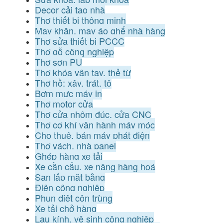
Decor cải tạo nhà
Thợ thiết bị thông minh
May khăn, may áo ghế nhà hàng
Thợ sửa thiết bị PCCC
Thợ gỗ công nghiệp
Thợ sơn PU
Thợ khóa vân tay, thẻ từ
Thợ hồ: xây, trát, tô
Bơm mực máy in
Thợ motor cửa
Thợ cửa nhôm đúc, cửa CNC
Thợ cơ khí vận hành máy móc
Cho thuê, bán máy phát điện
Thợ vách, nhà panel
Ghép hàng xe tải
Xe cần cẩu, xe nâng hàng hoá
San lấp mặt bằng
Điện công nghiệp
Phun diệt côn trùng
Xe tải chở hàng
Lau kính, vệ sinh công nghiệp