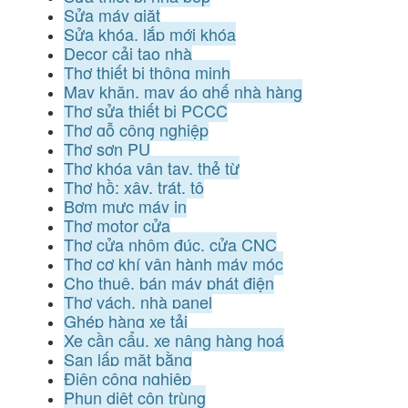
Sửa máy giặt
Sửa khóa, lắp mới khóa
Decor cải tạo nhà
Thợ thiết bị thông minh
May khăn, may áo ghế nhà hàng
Thợ sửa thiết bị PCCC
Thợ gỗ công nghiệp
Thợ sơn PU
Thợ khóa vân tay, thẻ từ
Thợ hồ: xây, trát, tô
Bơm mực máy in
Thợ motor cửa
Thợ cửa nhôm đúc, cửa CNC
Thợ cơ khí vận hành máy móc
Cho thuê, bán máy phát điện
Thợ vách, nhà panel
Ghép hàng xe tải
Xe cần cẩu, xe nâng hàng hoá
San lấp mặt bằng
Điện công nghiệp
Phun diệt côn trùng