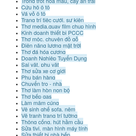
Trồng trọt hoa màu, cây ăn trái
Cứu hộ ô tô
Vá vỏ ô tô
Trang trí tiệc cưới, sự kiện
Thợ media,quay film chụp hình
Kinh doanh thiết bị PCCC
Thợ mộc, chuyên đồ gỗ
Điện năng lượng mặt trời
Thợ đá hóa cương
Doanh Nghiệp Tuyển Dụng
Sai vặt, phụ vặt
Thợ sửa xe cơ giới
Phụ bán hàng
Chuyển trọ - nhà
Thợ làm hòn non bộ
Thợ bếp gas
Làm mâm cúng
Vệ sinh ghế sofa, nệm
Vẽ tranh trang trí tường
Thông cống, hút hầm cầu
Sửa tivi, màn hình máy tính
Sửa thiết bị nhà bếp