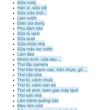
Sửa nước
Hàn xì, sửa vặt
Sửa máy tính...
Làm vườn
Điện gia dụng
Phụ đám tiệc
Sửa tủ lạnh
Sửa quạt
Sửa chữa nhà
Sửa máy lọc nước
Làm đẹp
Nhôm kính, cửa kéo ...
Thợ lắp camera
Thợ trần thạch cao, trần nhựa, gỗ ...
Thợ cốp pha
Thợ tủ, vách nhựa
Thợ tủ, vách ván ép
Thợ vệ sinh, bơm gas máy lạnh
Thợ sơn nhà
Làm bảng quảng cáo
May rèm cửa