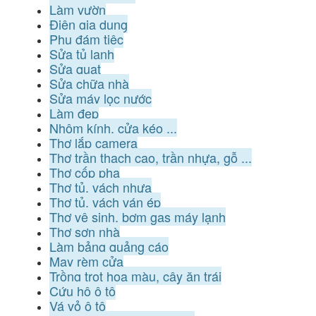
Làm vườn
Điện gia dụng
Phụ đám tiệc
Sửa tủ lạnh
Sửa quạt
Sửa chữa nhà
Sửa máy lọc nước
Làm đẹp
Nhôm kính, cửa kéo ...
Thợ lắp camera
Thợ trần thạch cao, trần nhựa, gỗ ...
Thợ cốp pha
Thợ tủ, vách nhựa
Thợ tủ, vách ván ép
Thợ vệ sinh, bơm gas máy lạnh
Thợ sơn nhà
Làm bảng quảng cáo
May rèm cửa
Trồng trọt hoa màu, cây ăn trái
Cứu hộ ô tô
Vá vỏ ô tô