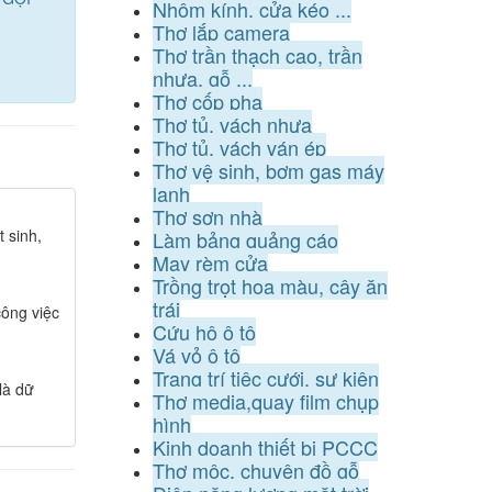
Nhôm kính, cửa kéo ...
Thợ lắp camera
Thợ trần thạch cao, trần
nhựa, gỗ ...
Thợ cốp pha
Thợ tủ, vách nhựa
Thợ tủ, vách ván ép
Thợ vệ sinh, bơm gas máy
lạnh
Thợ sơn nhà
 sinh,
Làm bảng quảng cáo
May rèm cửa
Trồng trọt hoa màu, cây ăn
trái
ông việc
Cứu hộ ô tô
Vá vỏ ô tô
Trang trí tiệc cưới, sự kiện
là dữ
Thợ media,quay film chụp
hình
Kinh doanh thiết bị PCCC
Thợ mộc, chuyên đồ gỗ