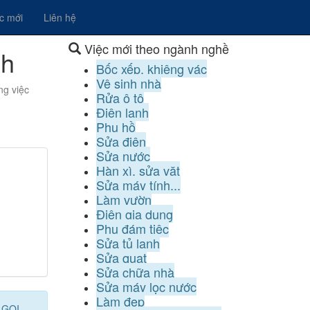
ệc mới
Liên hệ
Việc mới theo ngành nghề
nh
Bốc xếp, khiêng vác
Vệ sinh nhà
ng việc
Rửa ô tô
Điện lạnh
Phụ hồ
Sửa điện
Sửa nước
Hàn xì, sửa vặt
Sửa máy tính...
Làm vườn
Điện gia dụng
Phụ đám tiệc
Sửa tủ lạnh
Sửa quạt
Sửa chữa nhà
Sửa máy lọc nước
Làm đẹp
 GỌI