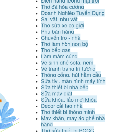
Điện năng lượng mặt trời
Thợ đá hóa cương
Doanh Nghiệp Tuyển Dụng
Sai vặt, phụ vặt
Thợ sửa xe cơ giới
Phụ bán hàng
Chuyển trọ - nhà
Thợ làm hòn non bộ
Thợ bếp gas
Làm mâm cúng
Vệ sinh ghế sofa, nệm
Vẽ tranh trang trí tường
Thông cống, hút hầm cầu
Sửa tivi, màn hình máy tính
Sửa thiết bị nhà bếp
Sửa máy giặt
Sửa khóa, lắp mới khóa
Decor cải tạo nhà
Thợ thiết bị thông minh
May khăn, may áo ghế nhà
hàng
Thợ sửa thiết bị PCCC