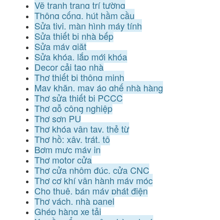
Vẽ tranh trang trí tường
Thông cống, hút hầm cầu
Sửa tivi, màn hình máy tính
Sửa thiết bị nhà bếp
Sửa máy giặt
Sửa khóa, lắp mới khóa
Decor cải tạo nhà
Thợ thiết bị thông minh
May khăn, may áo ghế nhà hàng
Thợ sửa thiết bị PCCC
Thợ gỗ công nghiệp
Thợ sơn PU
Thợ khóa vân tay, thẻ từ
Thợ hồ: xây, trát, tô
Bơm mực máy in
Thợ motor cửa
Thợ cửa nhôm đúc, cửa CNC
Thợ cơ khí vận hành máy móc
Cho thuê, bán máy phát điện
Thợ vách, nhà panel
Ghép hàng xe tải