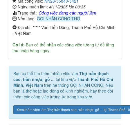
Mã công việc:
NN28-55848-5421
Ngày muốn làm:
4/11/2025 lúc 08:35
Công việc đang cần người làm
Trạng thái:
Nền tảng:
GỌI NHÂN CÔNG THỢ
Địa chỉ: ***** Văn Tiến Dũng, Thành Phố Hồ Chí Minh
, Việt Nam
Gợi ý:
Bạn có thể nhận các công việc tương tự để tăng
thu nhập hàng ngày.
Bạn có thể tìm thêm nhiều việc làm
Thợ trần thạch
cao, trần nhựa, gỗ ...
tại khu vực
Thành Phố Hồ Chí
Minh, Việt Nam
trên hệ thống GỌI NHÂN CÔNG. Nếu
bạn là thợ hoặc lao động có kinh nghiệm, hãy theo dõi
thêm các công việc tương tự trong khu vực.
Xem thêm việc làm Thợ trần thạch cao, trần nhựa, gỗ ... tại Thành Phố 