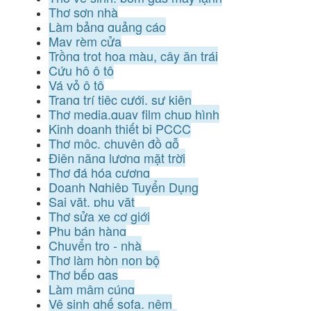
Thợ sơn nhà
Làm bảng quảng cáo
May rèm cửa
Trồng trọt hoa màu, cây ăn trái
Cứu hộ ô tô
Vá vỏ ô tô
Trang trí tiệc cưới, sự kiện
Thợ media,quay film chụp hình
Kinh doanh thiết bị PCCC
Thợ mộc, chuyên đồ gỗ
Điện năng lượng mặt trời
Thợ đá hóa cương
Doanh Nghiệp Tuyển Dụng
Sai vặt, phụ vặt
Thợ sửa xe cơ giới
Phụ bán hàng
Chuyển trọ - nhà
Thợ làm hòn non bộ
Thợ bếp gas
Làm mâm cúng
Vệ sinh ghế sofa, nệm