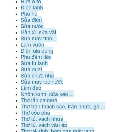
Rửa ô tô
Điện lạnh
Phụ hồ
Sửa điện
Sửa nước
Hàn xì, sửa vặt
Sửa máy tính...
Làm vườn
Điện gia dụng
Phụ đám tiệc
Sửa tủ lạnh
Sửa quạt
Sửa chữa nhà
Sửa máy lọc nước
Làm đẹp
Nhôm kính, cửa kéo ...
Thợ lắp camera
Thợ trần thạch cao, trần nhựa, gỗ ...
Thợ cốp pha
Thợ tủ, vách nhựa
Thợ tủ, vách ván ép
Thợ vệ sinh, bơm gas máy lạnh