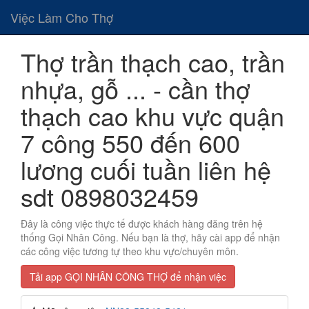
Việc Làm Cho Thợ
Thợ trần thạch cao, trần
nhựa, gỗ ... - cần thợ
thạch cao khu vực quận
7 công 550 đến 600
lương cuối tuần liên hệ
sdt 0898032459
Đây là công việc thực tế được khách hàng đăng trên hệ
thống Gọi Nhân Công. Nếu bạn là thợ, hãy cài app để nhận
các công việc tương tự theo khu vực/chuyên môn.
Tải app GỌI NHÂN CÔNG THỢ để nhận việc