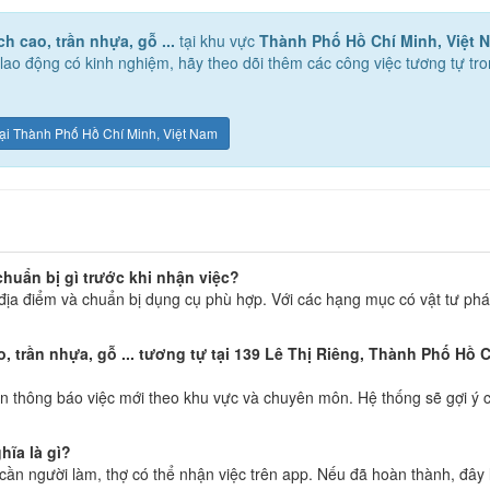
h cao, trần nhựa, gỗ ...
tại khu vực
Thành Phố Hồ Chí Minh, Việt 
o động có kinh nghiệm, hãy theo dõi thêm các công việc tương tự tr
. tại Thành Phố Hồ Chí Minh, Việt Nam
chuẩn bị gì trước khi nhận việc?
địa điểm và chuẩn bị dụng cụ phù hợp. Với các hạng mục có vật tư phát
 trần nhựa, gỗ ... tương tự tại 139 Lê Thị Riêng, Thành Phố Hồ 
 thông báo việc mới theo khu vực và chuyên môn. Hệ thống sẽ gợi ý c
hĩa là gì?
g cần người làm, thợ có thể nhận việc trên app. Nếu đã hoàn thành, đây 