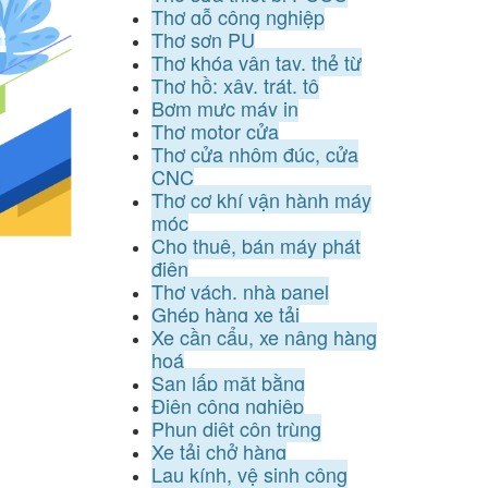
Thợ gỗ công nghiệp
Thợ sơn PU
Thợ khóa vân tay, thẻ từ
Thợ hồ: xây, trát, tô
Bơm mực máy in
Thợ motor cửa
Thợ cửa nhôm đúc, cửa
CNC
Thợ cơ khí vận hành máy
móc
Cho thuê, bán máy phát
điện
Thợ vách, nhà panel
Ghép hàng xe tải
Xe cần cẩu, xe nâng hàng
hoá
San lấp mặt bằng
Điện công nghiệp
Phun diệt côn trùng
Xe tải chở hàng
Lau kính, vệ sinh công