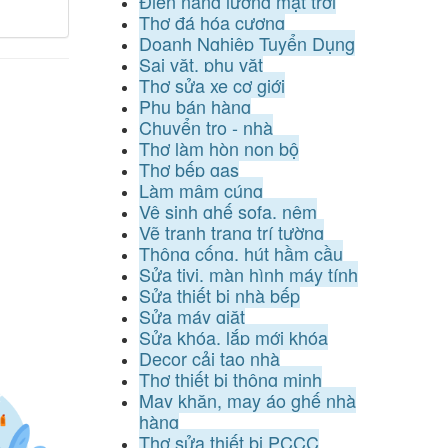
Điện năng lượng mặt trời
Thợ đá hóa cương
Doanh Nghiệp Tuyển Dụng
Sai vặt, phụ vặt
Thợ sửa xe cơ giới
Phụ bán hàng
Chuyển trọ - nhà
Thợ làm hòn non bộ
Thợ bếp gas
Làm mâm cúng
Vệ sinh ghế sofa, nệm
Vẽ tranh trang trí tường
Thông cống, hút hầm cầu
Sửa tivi, màn hình máy tính
Sửa thiết bị nhà bếp
Sửa máy giặt
Sửa khóa, lắp mới khóa
Decor cải tạo nhà
Thợ thiết bị thông minh
May khăn, may áo ghế nhà
hàng
Thợ sửa thiết bị PCCC