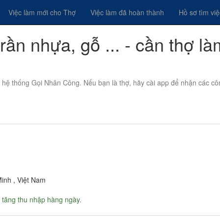
Việc làm mới cho Thợ
Việc làm đã hoàn thành
Hồ sơ tìm vi
rần nhựa, gỗ ... - cần thợ là
n hệ thống Gọi Nhân Công. Nếu bạn là thợ, hãy cài app để nhận các cô
Minh , Việt Nam
 tăng thu nhập hàng ngày.