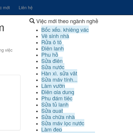
ệc mới
Liên hệ
Việc mới theo ngành nghề
m
Bốc xếp, khiêng vác
Vệ sinh nhà
Rửa ô tô
Điện lạnh
ng việc
Phụ hồ
Sửa điện
Sửa nước
Hàn xì, sửa vặt
Sửa máy tính...
Làm vườn
Điện gia dụng
Phụ đám tiệc
Sửa tủ lạnh
Sửa quạt
Sửa chữa nhà
Sửa máy lọc nước
Làm đẹp