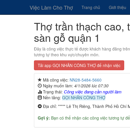
Việc Làm Cho Thợ
Trang chủ
Giới thiệu
Thợ trần thạch cao, t
sàn gỗ quận 1
Đây là công việc thực tế được khách hàng đăng trê
tương tự theo khu vực/chuyên môn.
Tải app GỌI NHÂN CÔNG THỢ để nhận việc
Mã công việc:
NN28-5484-5660
Ngày muốn làm:
4/1/2026 lúc 07:30
Công việc đang cần người làm
Trạng thái:
Nền tảng:
GỌI NHÂN CÔNG THỢ
Địa chỉ: ***** Lê Thị Riêng, Thành Phố Hồ Chí 
Gợi ý:
Bạn có thể nhận các công việc tương tự để