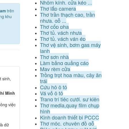
Nhôm kính, cửa kéo ...
Thợ lắp camera
Nam
trên
Thợ trần thạch cao, trần
ong khu
nhựa, gỗ ...
Thợ cốp pha
Thợ tủ, vách nhựa
Thợ tủ, vách ván ép
Thợ vệ sinh, bơm gas máy
lạnh
Thợ sơn nhà
Làm bảng quảng cáo
May rèm cửa
Trồng trọt hoa màu, cây ăn
 sinh,
trái
Cứu hộ ô tô
Vá vỏ ô tô
Chí Minh
Trang trí tiệc cưới, sự kiện
Thợ media,quay film chụp
ông việc
hình
Kinh doanh thiết bị PCCC
Thợ mộc, chuyên đồ gỗ
là dữ