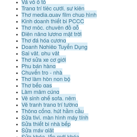
Vá vỏ ô tô
Trang trí tiệc cưới, sự kiện
Thợ media,quay film chụp hình
Kinh doanh thiết bị PCCC
Thợ mộc, chuyên đồ gỗ
Điện năng lượng mặt trời
Thợ đá hóa cương
Doanh Nghiệp Tuyển Dụng
Sai vặt, phụ vặt
Thợ sửa xe cơ giới
Phụ bán hàng
Chuyển trọ - nhà
Thợ làm hòn non bộ
Thợ bếp gas
Làm mâm cúng
Vệ sinh ghế sofa, nệm
Vẽ tranh trang trí tường
Thông cống, hút hầm cầu
Sửa tivi, màn hình máy tính
Sửa thiết bị nhà bếp
Sửa máy giặt
Sửa khóa, lắp mới khóa