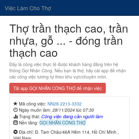
Việc Làm Cho Thợ
Thợ trần thạch cao, trần
nhựa, gỗ ... - đóng trần
thạch cao
Đây là công việc thực tế được khách hàng đăng trên hệ
thống Gọi Nhân Công. Nếu bạn là thợ, hãy cài app để nhận
các công việc tương tự theo khu vực/chuyên môn.
Tải app GỌI NHÂN CÔNG THỢ để nhận việc
Mã công việc:
NN28-2213-3332
Ngày muốn làm:
28/11/2024 lúc 07:30
Công việc đang cần người làm
Trạng thái:
Nền tảng:
GỌI NHÂN CÔNG THỢ
Địa chỉ: Đ. Tam Châu/46A Hẻm 114, Hồ Chí Minh ,
Việt Nam