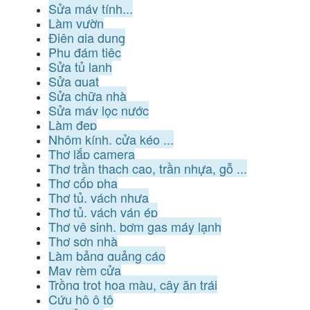
Sửa máy tính...
Làm vườn
Điện gia dụng
Phụ đám tiệc
Sửa tủ lạnh
Sửa quạt
Sửa chữa nhà
Sửa máy lọc nước
Làm đẹp
Nhôm kính, cửa kéo ...
Thợ lắp camera
Thợ trần thạch cao, trần nhựa, gỗ ...
Thợ cốp pha
Thợ tủ, vách nhựa
Thợ tủ, vách ván ép
Thợ vệ sinh, bơm gas máy lạnh
Thợ sơn nhà
Làm bảng quảng cáo
May rèm cửa
Trồng trọt hoa màu, cây ăn trái
Cứu hộ ô tô