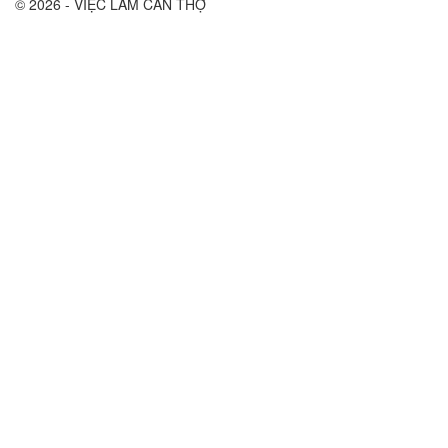
© 2026 - VIỆC LÀM CẦN THỢ