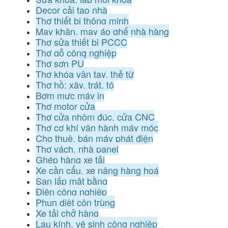
Decor cải tạo nhà
Thợ thiết bị thông minh
May khăn, may áo ghế nhà hàng
Thợ sửa thiết bị PCCC
Thợ gỗ công nghiệp
Thợ sơn PU
Thợ khóa vân tay, thẻ từ
Thợ hồ: xây, trát, tô
Bơm mực máy in
Thợ motor cửa
Thợ cửa nhôm đúc, cửa CNC
Thợ cơ khí vận hành máy móc
Cho thuê, bán máy phát điện
Thợ vách, nhà panel
Ghép hàng xe tải
Xe cần cẩu, xe nâng hàng hoá
San lấp mặt bằng
Điện công nghiệp
Phun diệt côn trùng
Xe tải chở hàng
Lau kính, vệ sinh công nghiệp