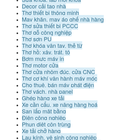
Decor cải tạo nhà
Thợ thiết bị thông minh
May khăn, may áo ghế nhà hàng
Thợ sửa thiết bị PCCC
Thợ gỗ công nghiệp
Thợ sơn PU
Thợ khóa vân tay, thẻ từ
Thợ hồ: xây, trát, tô
Bơm mực máy in
Thợ motor cửa
Thợ cửa nhôm đúc, cửa CNC
Thợ cơ khí vận hành máy móc
Cho thuê, bán máy phát điện
Thợ vách, nhà panel
Ghép hàng xe tải
Xe cần cẩu, xe nâng hàng hoá
San lấp mặt bằng
Điện công nghiệp
Phun diệt côn trùng
Xe tải chở hàng
Lau kính, vệ sinh công nghiệp