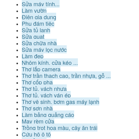
Sửa máy tính...
Làm vườn
Điện gia dụng
Phụ đám tiệc
Sửa tủ lạnh
Sửa quạt
Sửa chữa nhà
Sửa máy lọc nước
Làm đẹp
Nhôm kính, cửa kéo ...
Thợ lắp camera
Thợ trần thạch cao, trần nhựa, gỗ ...
Thợ cốp pha
Thợ tủ, vách nhựa
Thợ tủ, vách ván ép
Thợ vệ sinh, bơm gas máy lạnh
Thợ sơn nhà
Làm bảng quảng cáo
May rèm cửa
Trồng trọt hoa màu, cây ăn trái
Cứu hộ ô tô