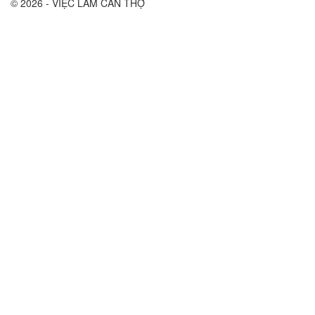
© 2026 - VIỆC LÀM CẦN THỢ