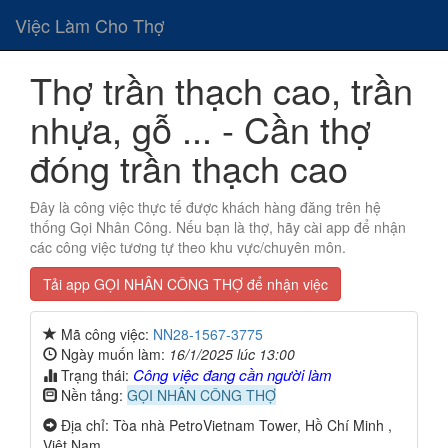
Việc Làm Cho Thợ
Thợ trần thạch cao, trần
nhựa, gỗ ... - Cần thợ
đóng trần thạch cao
Đây là công việc thực tế được khách hàng đăng trên hệ
thống Gọi Nhân Công. Nếu bạn là thợ, hãy cài app để nhận
các công việc tương tự theo khu vực/chuyên môn.
Tải app GỌI NHÂN CÔNG THỢ để nhận việc
Mã công việc:
NN28-1567-3775
Ngày muốn làm:
16/1/2025 lúc 13:00
Công việc đang cần người làm
Trạng thái:
Nền tảng:
GỌI NHÂN CÔNG THỢ
Địa chỉ: Tòa nhà PetroVietnam Tower, Hồ Chí Minh ,
Việt Nam