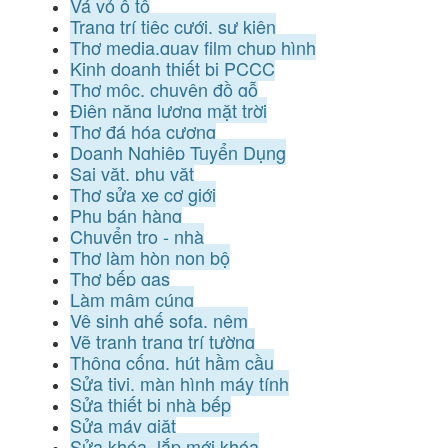
Vá vỏ ô tô
Trang trí tiệc cưới, sự kiện
Thợ media,quay film chụp hình
Kinh doanh thiết bị PCCC
Thợ mộc, chuyên đồ gỗ
Điện năng lượng mặt trời
Thợ đá hóa cương
Doanh Nghiệp Tuyển Dụng
Sai vặt, phụ vặt
Thợ sửa xe cơ giới
Phụ bán hàng
Chuyển trọ - nhà
Thợ làm hòn non bộ
Thợ bếp gas
Làm mâm cúng
Vệ sinh ghế sofa, nệm
Vẽ tranh trang trí tường
Thông cống, hút hầm cầu
Sửa tivi, màn hình máy tính
Sửa thiết bị nhà bếp
Sửa máy giặt
Sửa khóa, lắp mới khóa