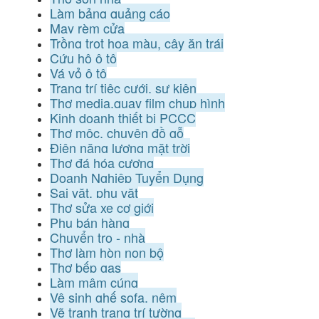
Làm bảng quảng cáo
May rèm cửa
Trồng trọt hoa màu, cây ăn trái
Cứu hộ ô tô
Vá vỏ ô tô
Trang trí tiệc cưới, sự kiện
Thợ media,quay film chụp hình
Kinh doanh thiết bị PCCC
Thợ mộc, chuyên đồ gỗ
Điện năng lượng mặt trời
Thợ đá hóa cương
Doanh Nghiệp Tuyển Dụng
Sai vặt, phụ vặt
Thợ sửa xe cơ giới
Phụ bán hàng
Chuyển trọ - nhà
Thợ làm hòn non bộ
Thợ bếp gas
Làm mâm cúng
Vệ sinh ghế sofa, nệm
Vẽ tranh trang trí tường