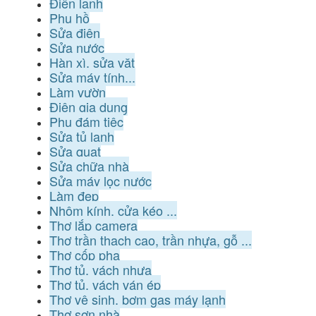
Điện lạnh
Phụ hồ
Sửa điện
Sửa nước
Hàn xì, sửa vặt
Sửa máy tính...
Làm vườn
Điện gia dụng
Phụ đám tiệc
Sửa tủ lạnh
Sửa quạt
Sửa chữa nhà
Sửa máy lọc nước
Làm đẹp
Nhôm kính, cửa kéo ...
Thợ lắp camera
Thợ trần thạch cao, trần nhựa, gỗ ...
Thợ cốp pha
Thợ tủ, vách nhựa
Thợ tủ, vách ván ép
Thợ vệ sinh, bơm gas máy lạnh
Thợ sơn nhà