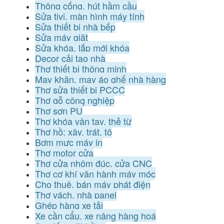
Thông cống, hút hầm cầu
Sửa tivi, màn hình máy tính
Sửa thiết bị nhà bếp
Sửa máy giặt
Sửa khóa, lắp mới khóa
Decor cải tạo nhà
Thợ thiết bị thông minh
May khăn, may áo ghế nhà hàng
Thợ sửa thiết bị PCCC
Thợ gỗ công nghiệp
Thợ sơn PU
Thợ khóa vân tay, thẻ từ
Thợ hồ: xây, trát, tô
Bơm mực máy in
Thợ motor cửa
Thợ cửa nhôm đúc, cửa CNC
Thợ cơ khí vận hành máy móc
Cho thuê, bán máy phát điện
Thợ vách, nhà panel
Ghép hàng xe tải
Xe cần cẩu, xe nâng hàng hoá