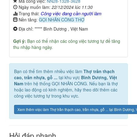
Mã công việc:
NN28-1328-3628
Ngày muốn làm:
22/12/2024 lúc 11:30
Công việc đang cần người làm
Trạng thái:
Nền tảng:
GỌI NHÂN CÔNG THỢ
Địa chỉ: ***** Bình Dương , Việt Nam
Gợi ý:
Bạn có thể nhận các công việc tương tự để tăng
thu nhập hàng ngày.
Bạn có thể tìm thêm nhiều việc làm
Thợ trần thạch
cao, trần nhựa, gỗ ...
tại khu vực
Bình Dương, Việt
Nam
trên hệ thống GỌI NHÂN CÔNG. Nếu bạn là thợ
hoặc lao động có kinh nghiệm, hãy theo dõi thêm các
công việc tương tự trong khu vực.
Xem thêm việc làm Thợ trần thạch cao, trần nhựa, gỗ ... tại Bình Dương,
Hỏi đáp nhanh