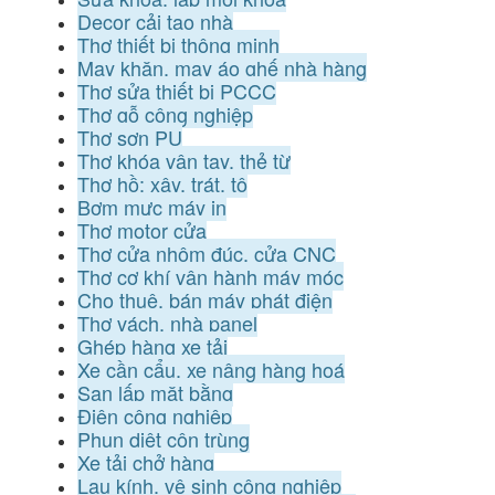
Decor cải tạo nhà
Thợ thiết bị thông minh
May khăn, may áo ghế nhà hàng
Thợ sửa thiết bị PCCC
Thợ gỗ công nghiệp
Thợ sơn PU
Thợ khóa vân tay, thẻ từ
Thợ hồ: xây, trát, tô
Bơm mực máy in
Thợ motor cửa
Thợ cửa nhôm đúc, cửa CNC
Thợ cơ khí vận hành máy móc
Cho thuê, bán máy phát điện
Thợ vách, nhà panel
Ghép hàng xe tải
Xe cần cẩu, xe nâng hàng hoá
San lấp mặt bằng
Điện công nghiệp
Phun diệt côn trùng
Xe tải chở hàng
Lau kính, vệ sinh công nghiệp