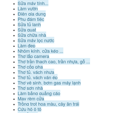
Sửa máy tính...
Làm vườn
Điện gia dụng
Phụ đám tiệc
Sửa tủ lạnh
Sửa quạt
Sửa chữa nhà
Sửa máy lọc nước
Làm đẹp
Nhôm kính, cửa kéo ...
Thợ lắp camera
Thợ trần thạch cao, trần nhựa, gỗ ...
Thợ cốp pha
Thợ tủ, vách nhựa
Thợ tủ, vách ván ép
Thợ vệ sinh, bơm gas máy lạnh
Thợ sơn nhà
Làm bảng quảng cáo
May rèm cửa
Trồng trọt hoa màu, cây ăn trái
Cứu hộ ô tô