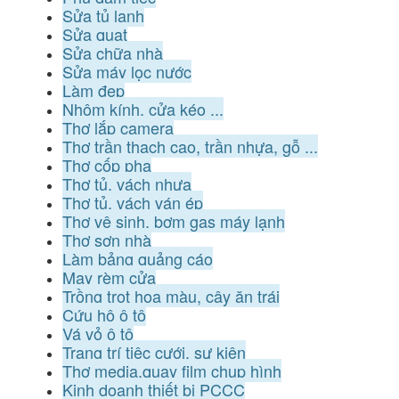
Sửa tủ lạnh
Sửa quạt
Sửa chữa nhà
Sửa máy lọc nước
Làm đẹp
Nhôm kính, cửa kéo ...
Thợ lắp camera
Thợ trần thạch cao, trần nhựa, gỗ ...
Thợ cốp pha
Thợ tủ, vách nhựa
Thợ tủ, vách ván ép
Thợ vệ sinh, bơm gas máy lạnh
Thợ sơn nhà
Làm bảng quảng cáo
May rèm cửa
Trồng trọt hoa màu, cây ăn trái
Cứu hộ ô tô
Vá vỏ ô tô
Trang trí tiệc cưới, sự kiện
Thợ media,quay film chụp hình
Kinh doanh thiết bị PCCC