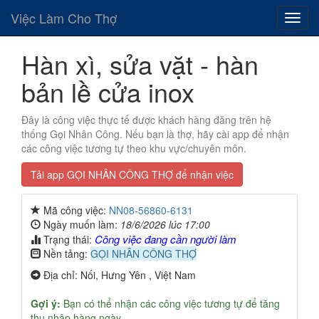
Việc Làm Cho Thợ
Hàn xì, sửa vặt - hàn
bản lề cửa inox
Đây là công việc thực tế được khách hàng đăng trên hệ
thống Gọi Nhân Công. Nếu bạn là thợ, hãy cài app để nhận
các công việc tương tự theo khu vực/chuyên môn.
Tải app GỌI NHÂN CÔNG THỢ để nhận việc
Mã công việc:
NN08-56860-6131
Ngày muốn làm:
18/6/2026 lúc 17:00
Công việc đang cần người làm
Trạng thái:
Nền tảng:
GỌI NHÂN CÔNG THỢ
Địa chỉ: Nối, Hưng Yên , Việt Nam
Gợi ý:
Bạn có thể nhận các công việc tương tự để tăng
thu nhập hàng ngày.