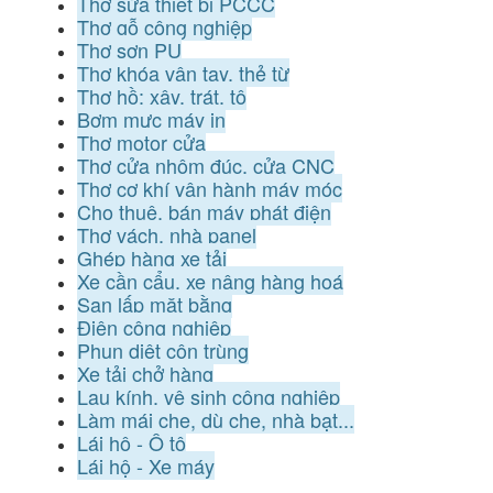
Thợ sửa thiết bị PCCC
Thợ gỗ công nghiệp
Thợ sơn PU
Thợ khóa vân tay, thẻ từ
Thợ hồ: xây, trát, tô
Bơm mực máy in
Thợ motor cửa
Thợ cửa nhôm đúc, cửa CNC
Thợ cơ khí vận hành máy móc
Cho thuê, bán máy phát điện
Thợ vách, nhà panel
Ghép hàng xe tải
Xe cần cẩu, xe nâng hàng hoá
San lấp mặt bằng
Điện công nghiệp
Phun diệt côn trùng
Xe tải chở hàng
Lau kính, vệ sinh công nghiệp
Làm mái che, dù che, nhà bạt...
Lái hộ - Ô tô
Lái hộ - Xe máy