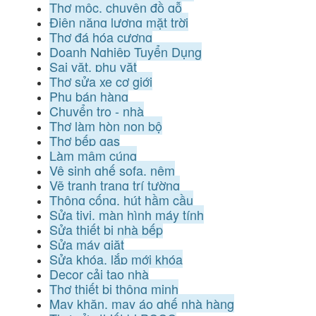
Thợ mộc, chuyên đồ gỗ
Điện năng lượng mặt trời
Thợ đá hóa cương
Doanh Nghiệp Tuyển Dụng
Sai vặt, phụ vặt
Thợ sửa xe cơ giới
Phụ bán hàng
Chuyển trọ - nhà
Thợ làm hòn non bộ
Thợ bếp gas
Làm mâm cúng
Vệ sinh ghế sofa, nệm
Vẽ tranh trang trí tường
Thông cống, hút hầm cầu
Sửa tivi, màn hình máy tính
Sửa thiết bị nhà bếp
Sửa máy giặt
Sửa khóa, lắp mới khóa
Decor cải tạo nhà
Thợ thiết bị thông minh
May khăn, may áo ghế nhà hàng