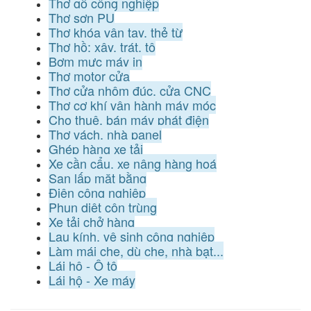
Thợ gỗ công nghiệp
Thợ sơn PU
Thợ khóa vân tay, thẻ từ
Thợ hồ: xây, trát, tô
Bơm mực máy in
Thợ motor cửa
Thợ cửa nhôm đúc, cửa CNC
Thợ cơ khí vận hành máy móc
Cho thuê, bán máy phát điện
Thợ vách, nhà panel
Ghép hàng xe tải
Xe cần cẩu, xe nâng hàng hoá
San lấp mặt bằng
Điện công nghiệp
Phun diệt côn trùng
Xe tải chở hàng
Lau kính, vệ sinh công nghiệp
Làm mái che, dù che, nhà bạt...
Lái hộ - Ô tô
Lái hộ - Xe máy