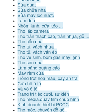
Sửa quạt
Sửa chữa nhà
Sửa máy lọc nước
Làm đẹp
Nhôm kính, cửa kéo ...
Thợ lắp camera
Thợ trần thạch cao, trần nhựa, gỗ ...
Thợ cốp pha
Thợ tủ, vách nhựa
Thợ tủ, vách ván ép
Thợ vệ sinh, bơm gas máy lạnh
Thợ sơn nhà
Làm bảng quảng cáo
May rèm cửa
Trồng trọt hoa màu, cây ăn trái
Cứu hộ ô tô
Vá vỏ ô tô
Trang trí tiệc cưới, sự kiện
Thợ media,quay film chụp hình
Kinh doanh thiết bị PCCC
Thợ mộc, chuyên đồ gỗ