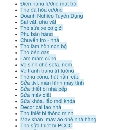
Điện năng lượng mặt trời
Thợ đá hóa cương
Doanh Nghiệp Tuyển Dụng
Sai vặt, phụ vặt
Thợ sửa xe cơ giới
Phụ bán hàng
Chuyển trọ - nhà
Thợ làm hòn non bộ
Thợ bếp gas
Làm mâm cúng
Vệ sinh ghế sofa, nệm
Vẽ tranh trang trí tường
Thông cống, hút hầm cầu
Sửa tivi, màn hình máy tính
Sửa thiết bị nhà bếp
Sửa máy giặt
Sửa khóa, lắp mới khóa
Decor cải tạo nhà
Thợ thiết bị thông minh
May khăn, may áo ghế nhà hàng
Thợ sửa thiết bị PCCC