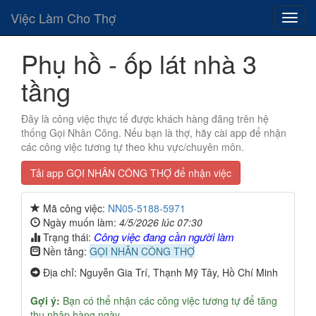
Việc Làm Cho Thợ
Phụ hồ - ốp lát nhà 3
tầng
Đây là công việc thực tế được khách hàng đăng trên hệ
thống Gọi Nhân Công. Nếu bạn là thợ, hãy cài app để nhận
các công việc tương tự theo khu vực/chuyên môn.
Tải app GỌI NHÂN CÔNG THỢ để nhận việc
Mã công việc:
NN05-5188-5971
Ngày muốn làm:
4/5/2026 lúc 07:30
Công việc đang cần người làm
Trạng thái:
Nền tảng:
GỌI NHÂN CÔNG THỢ
Địa chỉ: Nguyễn Gia Trí, Thạnh Mỹ Tây, Hồ Chí Minh
Gợi ý:
Bạn có thể nhận các công việc tương tự để tăng
thu nhập hàng ngày.