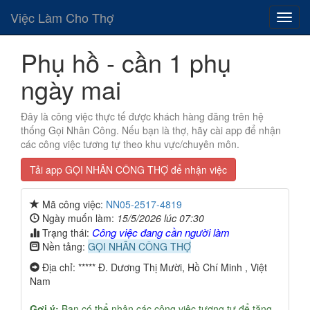
Việc Làm Cho Thợ
Phụ hồ - cần 1 phụ
ngày mai
Đây là công việc thực tế được khách hàng đăng trên hệ
thống Gọi Nhân Công. Nếu bạn là thợ, hãy cài app để nhận
các công việc tương tự theo khu vực/chuyên môn.
Tải app GỌI NHÂN CÔNG THỢ để nhận việc
Mã công việc:
NN05-2517-4819
Ngày muốn làm:
15/5/2026 lúc 07:30
Công việc đang cần người làm
Trạng thái:
Nền tảng:
GỌI NHÂN CÔNG THỢ
Địa chỉ: ***** Đ. Dương Thị Mười, Hồ Chí Minh , Việt
Nam
Gợi ý:
Bạn có thể nhận các công việc tương tự để tăng