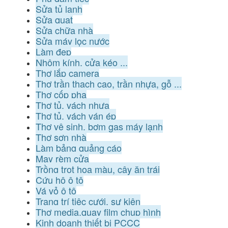
Sửa tủ lạnh
Sửa quạt
Sửa chữa nhà
Sửa máy lọc nước
Làm đẹp
Nhôm kính, cửa kéo ...
Thợ lắp camera
Thợ trần thạch cao, trần nhựa, gỗ ...
Thợ cốp pha
Thợ tủ, vách nhựa
Thợ tủ, vách ván ép
Thợ vệ sinh, bơm gas máy lạnh
Thợ sơn nhà
Làm bảng quảng cáo
May rèm cửa
Trồng trọt hoa màu, cây ăn trái
Cứu hộ ô tô
Vá vỏ ô tô
Trang trí tiệc cưới, sự kiện
Thợ media,quay film chụp hình
Kinh doanh thiết bị PCCC