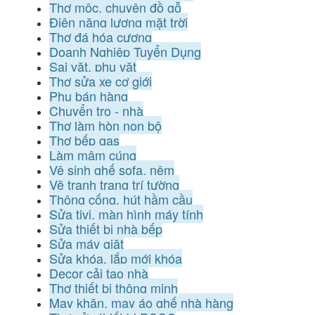
Thợ mộc, chuyên đồ gỗ
Điện năng lượng mặt trời
Thợ đá hóa cương
Doanh Nghiệp Tuyển Dụng
Sai vặt, phụ vặt
Thợ sửa xe cơ giới
Phụ bán hàng
Chuyển trọ - nhà
Thợ làm hòn non bộ
Thợ bếp gas
Làm mâm cúng
Vệ sinh ghế sofa, nệm
Vẽ tranh trang trí tường
Thông cống, hút hầm cầu
Sửa tivi, màn hình máy tính
Sửa thiết bị nhà bếp
Sửa máy giặt
Sửa khóa, lắp mới khóa
Decor cải tạo nhà
Thợ thiết bị thông minh
May khăn, may áo ghế nhà hàng