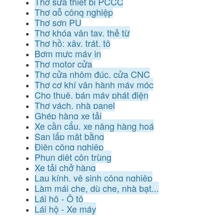
Thợ sửa thiết bị PCCC
Thợ gỗ công nghiệp
Thợ sơn PU
Thợ khóa vân tay, thẻ từ
Thợ hồ: xây, trát, tô
Bơm mực máy in
Thợ motor cửa
Thợ cửa nhôm đúc, cửa CNC
Thợ cơ khí vận hành máy móc
Cho thuê, bán máy phát điện
Thợ vách, nhà panel
Ghép hàng xe tải
Xe cần cẩu, xe nâng hàng hoá
San lấp mặt bằng
Điện công nghiệp
Phun diệt côn trùng
Xe tải chở hàng
Lau kính, vệ sinh công nghiệp
Làm mái che, dù che, nhà bạt...
Lái hộ - Ô tô
Lái hộ - Xe máy