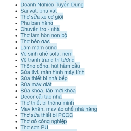
Doanh Nghiệp Tuyển Dụng
Sai vặt, phụ vặt
Thợ sửa xe cơ giới
Phụ bán hàng
Chuyển trọ - nhà
Thợ làm hòn non bộ
Thợ bếp gas
Làm mâm cúng
Vệ sinh ghế sofa, nệm
Vẽ tranh trang trí tường
Thông cống, hút hầm cầu
Sửa tivi, màn hình máy tính
Sửa thiết bị nhà bếp
Sửa máy giặt
Sửa khóa, lắp mới khóa
Decor cải tạo nhà
Thợ thiết bị thông minh
May khăn, may áo ghế nhà hàng
Thợ sửa thiết bị PCCC
Thợ gỗ công nghiệp
Thợ sơn PU