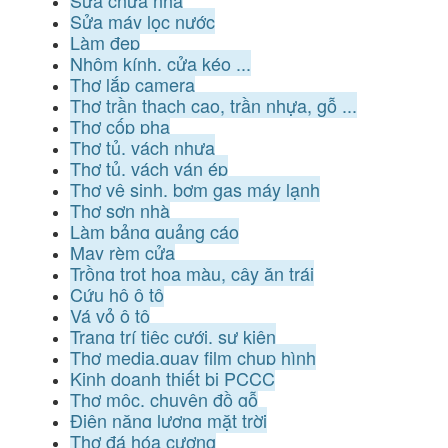
Sửa máy lọc nước
Làm đẹp
Nhôm kính, cửa kéo ...
Thợ lắp camera
Thợ trần thạch cao, trần nhựa, gỗ ...
Thợ cốp pha
Thợ tủ, vách nhựa
Thợ tủ, vách ván ép
Thợ vệ sinh, bơm gas máy lạnh
Thợ sơn nhà
Làm bảng quảng cáo
May rèm cửa
Trồng trọt hoa màu, cây ăn trái
Cứu hộ ô tô
Vá vỏ ô tô
Trang trí tiệc cưới, sự kiện
Thợ media,quay film chụp hình
Kinh doanh thiết bị PCCC
Thợ mộc, chuyên đồ gỗ
Điện năng lượng mặt trời
Thợ đá hóa cương