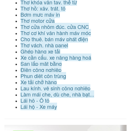
Thợ khóa vân tay, thẻ từ
Thợ hồ: xây, trát, tô
Bơm mực máy in
Thợ motor cửa
Thợ cửa nhôm đúc, cửa CNC
Thợ cơ khí vận hành máy móc
Cho thuê, bán máy phát điện
Thợ vách, nhà panel
Ghép hàng xe tải
Xe cần cẩu, xe nâng hàng hoá
San lấp mặt bằng
Điện công nghiệp
Phun diệt côn trùng
Xe tải chở hàng
Lau kính, vệ sinh công nghiệp
Làm mái che, dù che, nhà bạt...
Lái hộ - Ô tô
Lái hộ - Xe máy