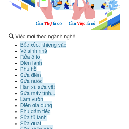
Việc mới theo ngành nghề
Bốc xếp, khiêng vác
Vệ sinh nhà
Rửa ô tô
Điện lạnh
Phụ hồ
Sửa điện
Sửa nước
Hàn xì, sửa vặt
Sửa máy tính...
Làm vườn
Điện gia dụng
Phụ đám tiệc
Sửa tủ lạnh
Sửa quạt
Sửa chữa nhà