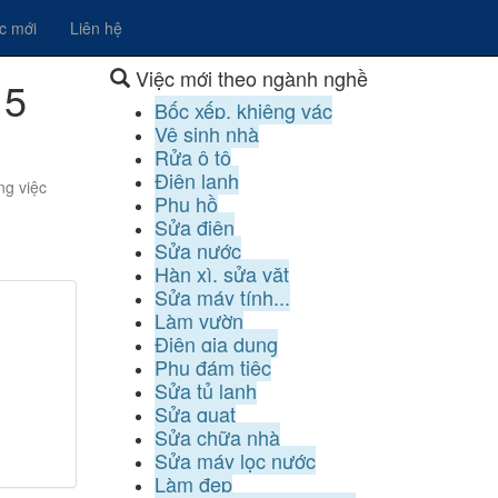
ệc mới
Liên hệ
Việc mới theo ngành nghề
 5
Bốc xếp, khiêng vác
Vệ sinh nhà
Rửa ô tô
Điện lạnh
ng việc
Phụ hồ
Sửa điện
Sửa nước
Hàn xì, sửa vặt
Sửa máy tính...
Làm vườn
Điện gia dụng
Phụ đám tiệc
Sửa tủ lạnh
Sửa quạt
Sửa chữa nhà
Sửa máy lọc nước
Làm đẹp