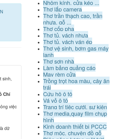
Nhôm kính, cửa kéo ...
Thợ lắp camera
ÂN
Thợ trần thạch cao, trần
nhựa, gỗ ...
Thợ cốp pha
Thợ tủ, vách nhựa
Thợ tủ, vách ván ép
Thợ vệ sinh, bơm gas máy
lạnh
Thợ sơn nhà
Làm bảng quảng cáo
May rèm cửa
 sinh,
Trồng trọt hoa màu, cây ăn
trái
Cứu hộ ô tô
ồ Chí
Vá vỏ ô tô
Trang trí tiệc cưới, sự kiện
ông việc
Thợ media,quay film chụp
hình
Kinh doanh thiết bị PCCC
là dữ
Thợ mộc, chuyên đồ gỗ