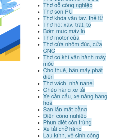
Thợ gỗ công nghiệp
Thợ sơn PU
Thợ khóa vân tay, thẻ từ
Thợ hồ: xây, trát, tô
Bơm mực máy in
Thợ motor cửa
Thợ cửa nhôm đúc, cửa
CNC
Thợ cơ khí vận hành máy
móc
Cho thuê, bán máy phát
điện
Thợ vách, nhà panel
Ghép hàng xe tải
Xe cần cẩu, xe nâng hàng
hoá
San lấp mặt bằng
Điện công nghiệp
Phun diệt côn trùng
Xe tải chở hàng
Lau kính, vệ sinh công