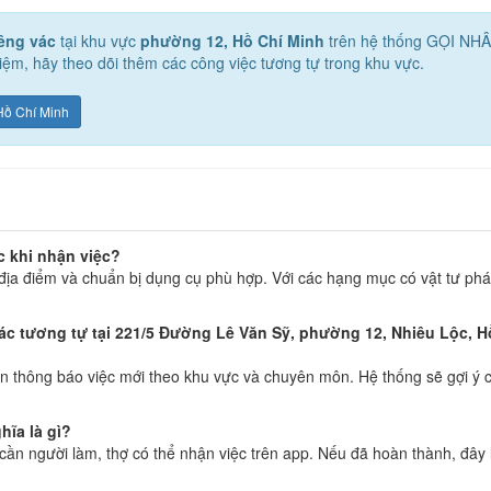
êng vác
tại khu vực
phường 12, Hồ Chí Minh
trên hệ thống GỌI NH
ệm, hãy theo dõi thêm các công việc tương tự trong khu vực.
Hồ Chí Minh
c khi nhận việc?
địa điểm và chuẩn bị dụng cụ phù hợp. Với các hạng mục có vật tư phát
ác tương tự tại 221/5 Đường Lê Văn Sỹ, phường 12, Nhiêu Lộc, H
 thông báo việc mới theo khu vực và chuyên môn. Hệ thống sẽ gợi ý c
hĩa là gì?
g cần người làm, thợ có thể nhận việc trên app. Nếu đã hoàn thành, đây 