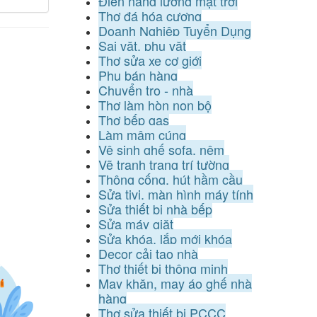
Điện năng lượng mặt trời
Thợ đá hóa cương
Doanh Nghiệp Tuyển Dụng
Sai vặt, phụ vặt
Thợ sửa xe cơ giới
Phụ bán hàng
Chuyển trọ - nhà
Thợ làm hòn non bộ
Thợ bếp gas
Làm mâm cúng
Vệ sinh ghế sofa, nệm
Vẽ tranh trang trí tường
Thông cống, hút hầm cầu
Sửa tivi, màn hình máy tính
Sửa thiết bị nhà bếp
Sửa máy giặt
Sửa khóa, lắp mới khóa
Decor cải tạo nhà
Thợ thiết bị thông minh
May khăn, may áo ghế nhà
hàng
Thợ sửa thiết bị PCCC