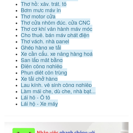
Thợ hồ: xây, trát, tô
Bơm mực máy in
Thợ motor cửa
Thợ cửa nhôm đúc, cửa CNC
Thợ cơ khí vận hành máy móc
Cho thuê, bán máy phát điện
Thợ vách, nhà panel
Ghép hàng xe tải
Xe cần cẩu, xe nâng hàng hoá
San lấp mặt bằng
Điện công nghiệp
Phun diệt côn trùng
Xe tải chở hàng
Lau kính, vệ sinh công nghiệp
Làm mái che, dù che, nhà bạt...
Lái hộ - Ô tô
Lái hộ - Xe máy