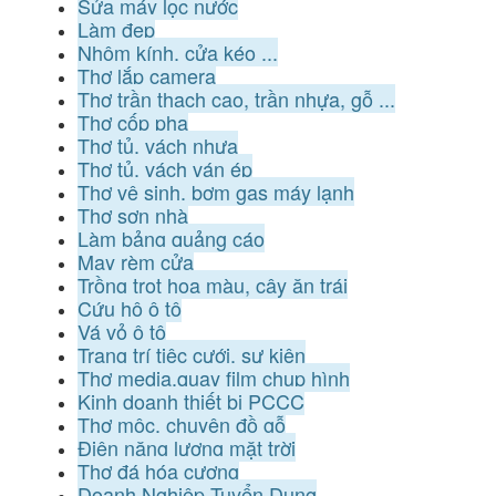
Sửa máy lọc nước
Làm đẹp
Nhôm kính, cửa kéo ...
Thợ lắp camera
Thợ trần thạch cao, trần nhựa, gỗ ...
Thợ cốp pha
Thợ tủ, vách nhựa
Thợ tủ, vách ván ép
Thợ vệ sinh, bơm gas máy lạnh
Thợ sơn nhà
Làm bảng quảng cáo
May rèm cửa
Trồng trọt hoa màu, cây ăn trái
Cứu hộ ô tô
Vá vỏ ô tô
Trang trí tiệc cưới, sự kiện
Thợ media,quay film chụp hình
Kinh doanh thiết bị PCCC
Thợ mộc, chuyên đồ gỗ
Điện năng lượng mặt trời
Thợ đá hóa cương
Doanh Nghiệp Tuyển Dụng