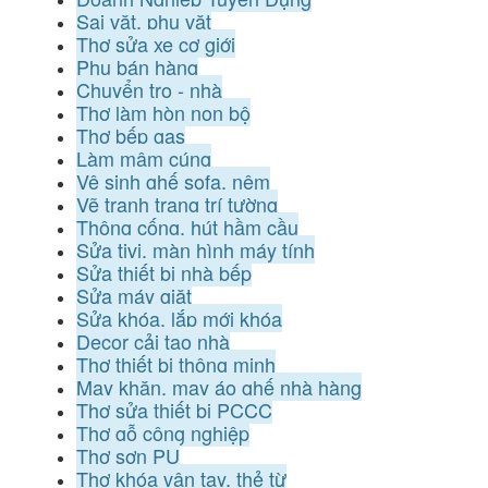
Sai vặt, phụ vặt
Thợ sửa xe cơ giới
Phụ bán hàng
Chuyển trọ - nhà
Thợ làm hòn non bộ
Thợ bếp gas
Làm mâm cúng
Vệ sinh ghế sofa, nệm
Vẽ tranh trang trí tường
Thông cống, hút hầm cầu
Sửa tivi, màn hình máy tính
Sửa thiết bị nhà bếp
Sửa máy giặt
Sửa khóa, lắp mới khóa
Decor cải tạo nhà
Thợ thiết bị thông minh
May khăn, may áo ghế nhà hàng
Thợ sửa thiết bị PCCC
Thợ gỗ công nghiệp
Thợ sơn PU
Thợ khóa vân tay, thẻ từ