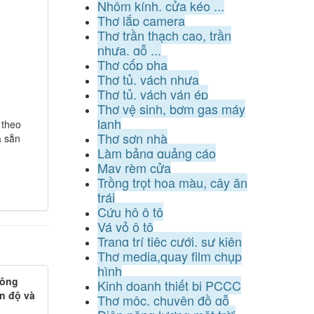
Nhôm kính, cửa kéo ...
Thợ lắp camera
Thợ trần thạch cao, trần
nhựa, gỗ ...
Thợ cốp pha
Thợ tủ, vách nhựa
Thợ tủ, vách ván ép
Thợ vệ sinh, bơm gas máy
lạnh
 theo
Thợ sơn nhà
à sẵn
Làm bảng quảng cáo
May rèm cửa
Trồng trọt hoa màu, cây ăn
trái
Cứu hộ ô tô
Vá vỏ ô tô
Trang trí tiệc cưới, sự kiện
Thợ media,quay film chụp
hình
công
Kinh doanh thiết bị PCCC
n độ và
Thợ mộc, chuyên đồ gỗ