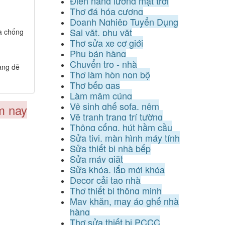
Điện năng lượng mặt trời
Thợ đá hóa cương
Doanh Nghiệp Tuyển Dụng
Sai vặt, phụ vặt
và chống
Thợ sửa xe cơ giới
Phụ bán hàng
Chuyển trọ - nhà
àng dễ
Thợ làm hòn non bộ
Thợ bếp gas
Làm mâm cúng
Vệ sinh ghế sofa, nệm
m nay
Vẽ tranh trang trí tường
Thông cống, hút hầm cầu
Sửa tivi, màn hình máy tính
Sửa thiết bị nhà bếp
Sửa máy giặt
Sửa khóa, lắp mới khóa
Decor cải tạo nhà
Thợ thiết bị thông minh
May khăn, may áo ghế nhà
hàng
Thợ sửa thiết bị PCCC