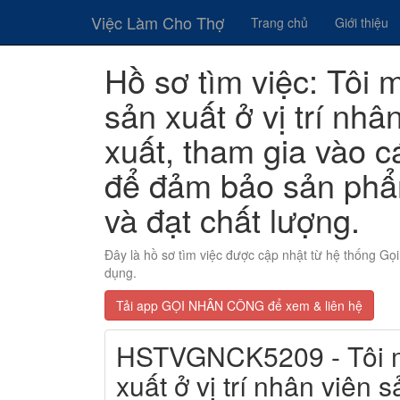
Việc Làm Cho Thợ
Trang chủ
Giới thiệu
Hồ sơ tìm việc: Tôi 
sản xuất ở vị trí nh
xuất, tham gia vào 
để đảm bảo sản phẩ
và đạt chất lượng.
Đây là hồ sơ tìm việc được cập nhật từ hệ thống G
dụng.
Tải app GỌI NHÂN CÔNG để xem & liên hệ
HSTVGNCK5209 - Tôi mo
xuất ở vị trí nhân viên 