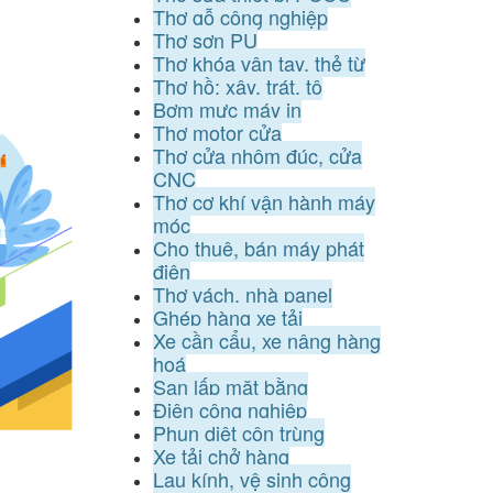
Thợ gỗ công nghiệp
Thợ sơn PU
Thợ khóa vân tay, thẻ từ
Thợ hồ: xây, trát, tô
Bơm mực máy in
Thợ motor cửa
Thợ cửa nhôm đúc, cửa
CNC
Thợ cơ khí vận hành máy
móc
Cho thuê, bán máy phát
điện
Thợ vách, nhà panel
Ghép hàng xe tải
Xe cần cẩu, xe nâng hàng
hoá
San lấp mặt bằng
Điện công nghiệp
Phun diệt côn trùng
Xe tải chở hàng
Lau kính, vệ sinh công