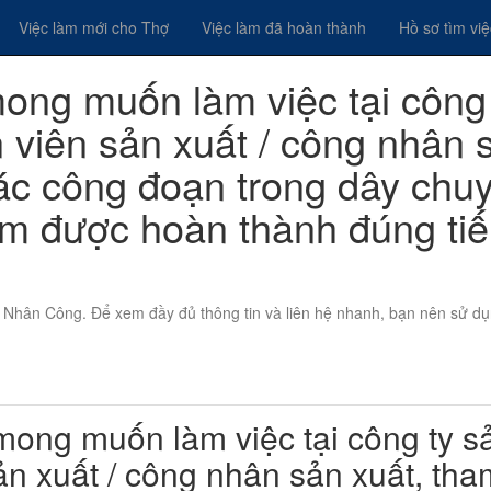
Việc làm mới cho Thợ
Việc làm đã hoàn thành
Hồ sơ tìm vi
mong muốn làm việc tại công
ân viên sản xuất / công nhân 
các công đoạn trong dây chu
m được hoàn thành đúng tiế
ọi Nhân Công. Để xem đầy đủ thông tin và liên hệ nhanh, bạn nên sử d
ng muốn làm việc tại công ty s
sản xuất / công nhân sản xuất, tha