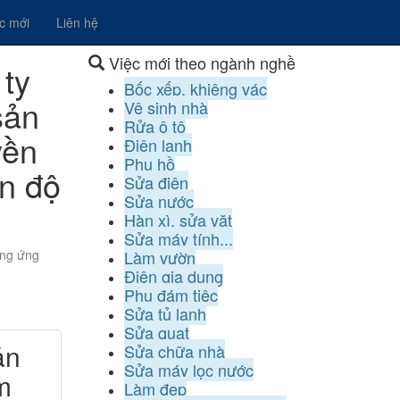
ệc mới
Liên hệ
Việc mới theo ngành nghề
 ty
Bốc xếp, khiêng vác
sản
Vệ sinh nhà
Rửa ô tô
yền
Điện lạnh
Phụ hồ
n độ
Sửa điện
Sửa nước
Hàn xì, sửa vặt
Sửa máy tính...
ụng ứng
Làm vườn
Điện gia dụng
Phụ đám tiệc
Sửa tủ lạnh
Sửa quạt
ản
Sửa chữa nhà
Sửa máy lọc nước
m
Làm đẹp