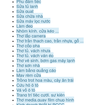
Phụ đám tiệc
Sửa tủ lạnh
Sửa quạt
Sửa chữa nhà
Sửa máy lọc nước
Làm đẹp
Nhôm kính, cửa kéo ...
Thợ lắp camera
Thợ trần thạch cao, trần nhựa, gỗ ...
Thợ cốp pha
Thợ tủ, vách nhựa
Thợ tủ, vách ván ép
Thợ vệ sinh, bơm gas máy lạnh
Thợ sơn nhà
Làm bảng quảng cáo
May rèm cửa
Trồng trọt hoa màu, cây ăn trái
Cứu hộ ô tô
Vá vỏ ô tô
Trang trí tiệc cưới, sự kiện
Thợ media,quay film chụp hình
Kinh doanh thiết bị PCCC