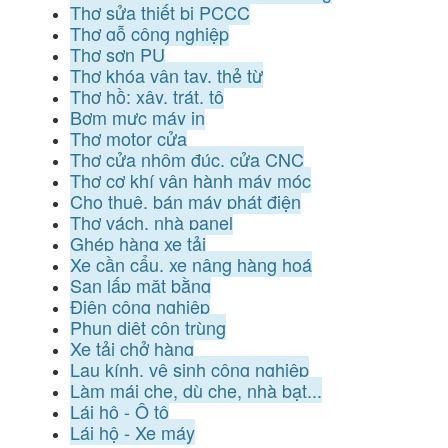
Thợ sửa thiết bị PCCC
Thợ gỗ công nghiệp
Thợ sơn PU
Thợ khóa vân tay, thẻ từ
Thợ hồ: xây, trát, tô
Bơm mực máy in
Thợ motor cửa
Thợ cửa nhôm đúc, cửa CNC
Thợ cơ khí vận hành máy móc
Cho thuê, bán máy phát điện
Thợ vách, nhà panel
Ghép hàng xe tải
Xe cần cẩu, xe nâng hàng hoá
San lấp mặt bằng
Điện công nghiệp
Phun diệt côn trùng
Xe tải chở hàng
Lau kính, vệ sinh công nghiệp
Làm mái che, dù che, nhà bạt...
Lái hộ - Ô tô
Lái hộ - Xe máy