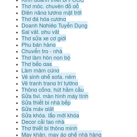
Thợ mộc, chuyên đồ gỗ
Điện năng lượng mặt trời
Thợ đá hóa cương
Doanh Nghiệp Tuyển Dụng
Sai vặt, phụ vặt
Thợ sửa xe cơ giới
Phụ bán hàng
Chuyển trọ - nhà
Thợ làm hòn non bộ
Thợ bếp gas
Làm mâm cúng
Vệ sinh ghế sofa, nệm
Vẽ tranh trang trí tường
Thông cống, hút hầm cầu
Sửa tivi, màn hình máy tính
Sửa thiết bị nhà bếp
Sửa máy giặt
Sửa khóa, lắp mới khóa
Decor cải tạo nhà
Thợ thiết bị thông minh
May khăn, may áo ghế nhà hàng