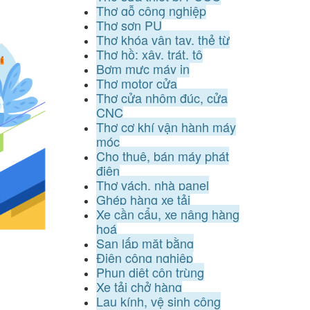
Thợ gỗ công nghiệp
Thợ sơn PU
Thợ khóa vân tay, thẻ từ
Thợ hồ: xây, trát, tô
Bơm mực máy in
Thợ motor cửa
Thợ cửa nhôm đúc, cửa
CNC
Thợ cơ khí vận hành máy
móc
Cho thuê, bán máy phát
điện
Thợ vách, nhà panel
Ghép hàng xe tải
Xe cần cẩu, xe nâng hàng
hoá
San lấp mặt bằng
Điện công nghiệp
Phun diệt côn trùng
Xe tải chở hàng
Lau kính, vệ sinh công