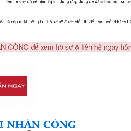
g tin liên hệ đầy đủ sẽ hiển thị khi dùng ứng dụng để đảm bảo an toàn 
c và cập nhật thông tin. Hồ sơ sẽ được hiển thị để nhà tuyển/khách h
ÂN CÔNG để xem hồ sơ & liên hệ ngay hô