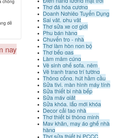
Điện năng lượng mặt trời
và chống
Thợ đá hóa cương
Doanh Nghiệp Tuyển Dụng
Sai vặt, phụ vặt
àng dễ
Thợ sửa xe cơ giới
Phụ bán hàng
Chuyển trọ - nhà
Thợ làm hòn non bộ
m nay
Thợ bếp gas
Làm mâm cúng
Vệ sinh ghế sofa, nệm
Vẽ tranh trang trí tường
Thông cống, hút hầm cầu
Sửa tivi, màn hình máy tính
Sửa thiết bị nhà bếp
Sửa máy giặt
Sửa khóa, lắp mới khóa
Decor cải tạo nhà
Thợ thiết bị thông minh
May khăn, may áo ghế nhà
hàng
Thợ sửa thiết bị PCCC