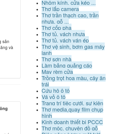
Nhôm kính, cửa kéo ...
Thợ lắp camera
Thợ trần thạch cao, trần
nhựa, gỗ ...
Thợ cốp pha
Thợ tủ, vách nhựa
Thợ tủ, vách ván ép
g sản
Thợ vệ sinh, bơm gas máy
 năng và
lạnh
Thợ sơn nhà
Làm bảng quảng cáo
May rèm cửa
Trồng trọt hoa màu, cây ăn
trái
Cứu hộ ô tô
Vá vỏ ô tô
Trang trí tiệc cưới, sự kiện
công
Thợ media,quay film chụp
hình
Kinh doanh thiết bị PCCC
Thợ mộc, chuyên đồ gỗ