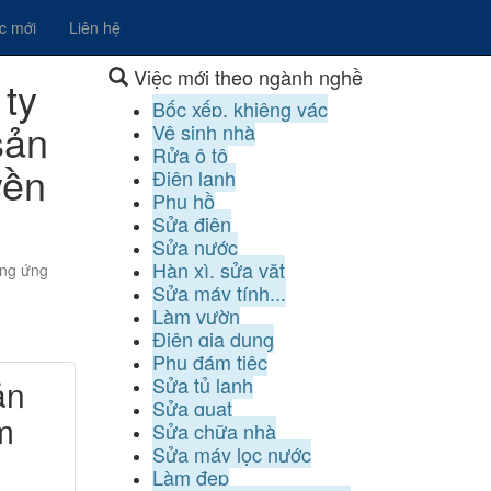
ệc mới
Liên hệ
Việc mới theo ngành nghề
 ty
Bốc xếp, khiêng vác
sản
Vệ sinh nhà
Rửa ô tô
yền
Điện lạnh
Phụ hồ
Sửa điện
Sửa nước
Hàn xì, sửa vặt
ụng ứng
Sửa máy tính...
Làm vườn
Điện gia dụng
Phụ đám tiệc
ản
Sửa tủ lạnh
Sửa quạt
m
Sửa chữa nhà
Sửa máy lọc nước
Làm đẹp