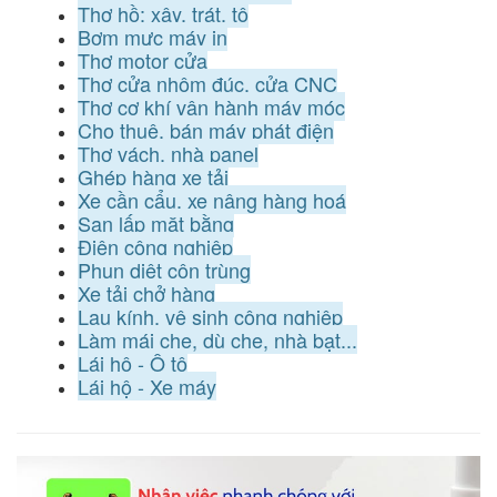
Thợ hồ: xây, trát, tô
Bơm mực máy in
Thợ motor cửa
Thợ cửa nhôm đúc, cửa CNC
Thợ cơ khí vận hành máy móc
Cho thuê, bán máy phát điện
Thợ vách, nhà panel
Ghép hàng xe tải
Xe cần cẩu, xe nâng hàng hoá
San lấp mặt bằng
Điện công nghiệp
Phun diệt côn trùng
Xe tải chở hàng
Lau kính, vệ sinh công nghiệp
Làm mái che, dù che, nhà bạt...
Lái hộ - Ô tô
Lái hộ - Xe máy