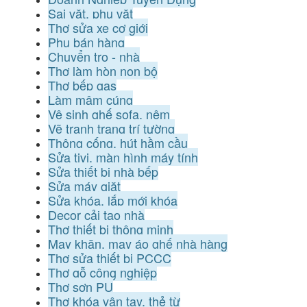
Sai vặt, phụ vặt
Thợ sửa xe cơ giới
Phụ bán hàng
Chuyển trọ - nhà
Thợ làm hòn non bộ
Thợ bếp gas
Làm mâm cúng
Vệ sinh ghế sofa, nệm
Vẽ tranh trang trí tường
Thông cống, hút hầm cầu
Sửa tivi, màn hình máy tính
Sửa thiết bị nhà bếp
Sửa máy giặt
Sửa khóa, lắp mới khóa
Decor cải tạo nhà
Thợ thiết bị thông minh
May khăn, may áo ghế nhà hàng
Thợ sửa thiết bị PCCC
Thợ gỗ công nghiệp
Thợ sơn PU
Thợ khóa vân tay, thẻ từ