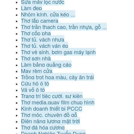
Sửa máy lọc nước
Làm đẹp
Nhôm kính, cửa kéo ...
Thợ lắp camera
Thợ trần thạch cao, trần nhựa, gỗ ...
Thợ cốp pha
Thợ tủ, vách nhựa
Thợ tủ, vách ván ép
Thợ vệ sinh, bơm gas máy lạnh
Thợ sơn nhà
Làm bảng quảng cáo
May rèm cửa
Trồng trọt hoa màu, cây ăn trái
Cứu hộ ô tô
Vá vỏ ô tô
Trang trí tiệc cưới, sự kiện
Thợ media,quay film chụp hình
Kinh doanh thiết bị PCCC
Thợ mộc, chuyên đồ gỗ
Điện năng lượng mặt trời
Thợ đá hóa cương
Doanh Nghiệp Tuyển Dụng