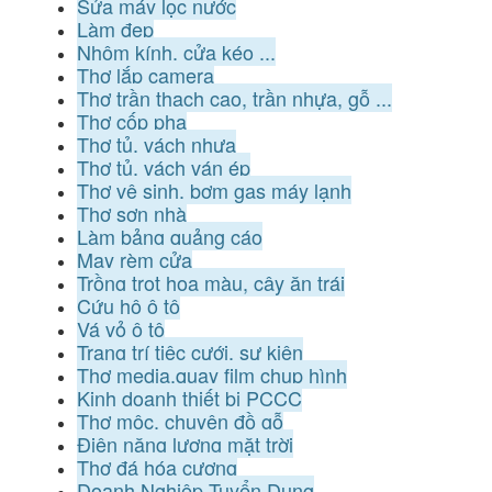
Sửa máy lọc nước
Làm đẹp
Nhôm kính, cửa kéo ...
Thợ lắp camera
Thợ trần thạch cao, trần nhựa, gỗ ...
Thợ cốp pha
Thợ tủ, vách nhựa
Thợ tủ, vách ván ép
Thợ vệ sinh, bơm gas máy lạnh
Thợ sơn nhà
Làm bảng quảng cáo
May rèm cửa
Trồng trọt hoa màu, cây ăn trái
Cứu hộ ô tô
Vá vỏ ô tô
Trang trí tiệc cưới, sự kiện
Thợ media,quay film chụp hình
Kinh doanh thiết bị PCCC
Thợ mộc, chuyên đồ gỗ
Điện năng lượng mặt trời
Thợ đá hóa cương
Doanh Nghiệp Tuyển Dụng