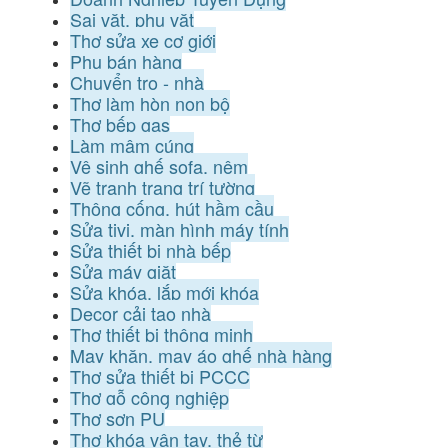
Sai vặt, phụ vặt
Thợ sửa xe cơ giới
Phụ bán hàng
Chuyển trọ - nhà
Thợ làm hòn non bộ
Thợ bếp gas
Làm mâm cúng
Vệ sinh ghế sofa, nệm
Vẽ tranh trang trí tường
Thông cống, hút hầm cầu
Sửa tivi, màn hình máy tính
Sửa thiết bị nhà bếp
Sửa máy giặt
Sửa khóa, lắp mới khóa
Decor cải tạo nhà
Thợ thiết bị thông minh
May khăn, may áo ghế nhà hàng
Thợ sửa thiết bị PCCC
Thợ gỗ công nghiệp
Thợ sơn PU
Thợ khóa vân tay, thẻ từ