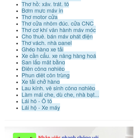
Thợ hồ: xây, trát, tô
Bơm mực máy in
Thợ motor cửa
Thợ cửa nhôm đúc, cửa CNC
Thợ cơ khí vận hành máy móc
Cho thuê, bán máy phát điện
Thợ vách, nhà panel
Ghép hàng xe tải
Xe cần cẩu, xe nâng hàng hoá
San lấp mặt bằng
Điện công nghiệp
Phun diệt côn trùng
Xe tải chở hàng
Lau kính, vệ sinh công nghiệp
Làm mái che, dù che, nhà bạt...
Lái hộ - Ô tô
Lái hộ - Xe máy