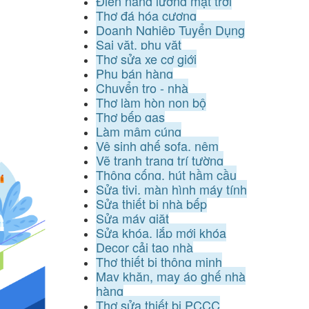
Điện năng lượng mặt trời
Thợ đá hóa cương
Doanh Nghiệp Tuyển Dụng
Sai vặt, phụ vặt
Thợ sửa xe cơ giới
Phụ bán hàng
Chuyển trọ - nhà
Thợ làm hòn non bộ
Thợ bếp gas
Làm mâm cúng
Vệ sinh ghế sofa, nệm
Vẽ tranh trang trí tường
Thông cống, hút hầm cầu
Sửa tivi, màn hình máy tính
Sửa thiết bị nhà bếp
Sửa máy giặt
Sửa khóa, lắp mới khóa
Decor cải tạo nhà
Thợ thiết bị thông minh
May khăn, may áo ghế nhà
hàng
Thợ sửa thiết bị PCCC