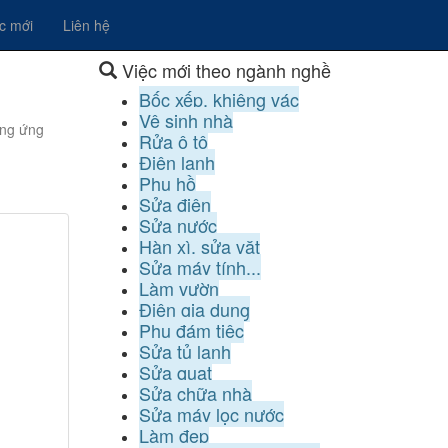
ệc mới
Liên hệ
Việc mới theo ngành nghề
Bốc xếp, khiêng vác
Vệ sinh nhà
ụng ứng
Rửa ô tô
Điện lạnh
Phụ hồ
Sửa điện
Sửa nước
Hàn xì, sửa vặt
Sửa máy tính...
Làm vườn
Điện gia dụng
Phụ đám tiệc
Sửa tủ lạnh
Sửa quạt
Sửa chữa nhà
Sửa máy lọc nước
Làm đẹp