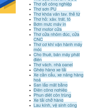
Thợ gỗ công nghiệp
Thợ sơn PU
Thợ khóa vân tay, thẻ từ
Thợ hồ: xây, trát, tô
Bơm mực máy in
Thợ motor cửa
Thợ cửa nhôm đúc, cửa
CNC
Thợ cơ khí vận hành máy
móc
Cho thuê, bán máy phát
điện
Thợ vách, nhà panel
Ghép hàng xe tải
Xe cần cẩu, xe nâng hàng
hoá
San lấp mặt bằng
Điện công nghiệp
Phun diệt côn trùng
Xe tải chở hàng
Lau kính, vệ sinh công