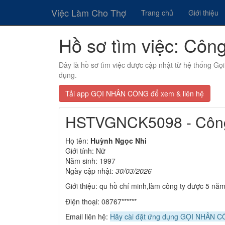
Việc Làm Cho Thợ
Trang chủ
Giới thiệu
Hồ sơ tìm việc: Côn
Đây là hồ sơ tìm việc được cập nhật từ hệ thống G
dụng.
Tải app GỌI NHÂN CÔNG để xem & liên hệ
HSTVGNCK5098 - Công 
Họ tên:
Huỳnh Ngọc Nhi
Giới tính: Nữ
Năm sinh: 1997
Ngày cập nhật:
30/03/2026
Giới thiệu: qu hồ chí minh,làm công ty được 5 nă
Điện thoại: 08767******
Email liên hệ:
Hãy cài đặt ứng dụng GỌI NHÂN CÔ