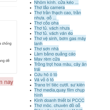
Nhôm kính, cửa kéo ...
Thợ lắp camera
Thợ trần thạch cao, trần
nhựa, gỗ ...
Thợ cốp pha
Thợ tủ, vách nhựa
Thợ tủ, vách ván ép
Thợ vệ sinh, bơm gas máy
lạnh
và chống
Thợ sơn nhà
Làm bảng quảng cáo
May rèm cửa
àng dễ
Trồng trọt hoa màu, cây ăn
trái
Cứu hộ ô tô
Vá vỏ ô tô
m nay
Trang trí tiệc cưới, sự kiện
Thợ media,quay film chụp
hình
Kinh doanh thiết bị PCCC
Thợ mộc, chuyên đồ gỗ