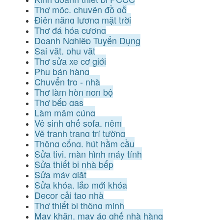
Thợ mộc, chuyên đồ gỗ
Điện năng lượng mặt trời
Thợ đá hóa cương
Doanh Nghiệp Tuyển Dụng
Sai vặt, phụ vặt
Thợ sửa xe cơ giới
Phụ bán hàng
Chuyển trọ - nhà
Thợ làm hòn non bộ
Thợ bếp gas
Làm mâm cúng
Vệ sinh ghế sofa, nệm
Vẽ tranh trang trí tường
Thông cống, hút hầm cầu
Sửa tivi, màn hình máy tính
Sửa thiết bị nhà bếp
Sửa máy giặt
Sửa khóa, lắp mới khóa
Decor cải tạo nhà
Thợ thiết bị thông minh
May khăn, may áo ghế nhà hàng