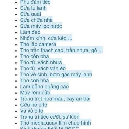
Phụ đám tiệc
Sửa tủ lạnh
Sửa quạt
Sửa chữa nhà
Sửa máy lọc nước
Làm đẹp
Nhôm kính, cửa kéo ...
Thợ lắp camera
Thợ trần thạch cao, trần nhựa, gỗ ...
Thợ cốp pha
Thợ tủ, vách nhựa
Thợ tủ, vách ván ép
Thợ vệ sinh, bơm gas máy lạnh
Thợ sơn nhà
Làm bảng quảng cáo
May rèm cửa
Trồng trọt hoa màu, cây ăn trái
Cứu hộ ô tô
Vá vỏ ô tô
Trang trí tiệc cưới, sự kiện
Thợ media,quay film chụp hình
Kinh doanh thiết bị PCCC