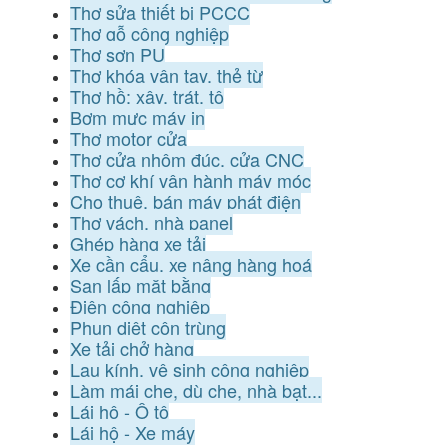
Thợ sửa thiết bị PCCC
Thợ gỗ công nghiệp
Thợ sơn PU
Thợ khóa vân tay, thẻ từ
Thợ hồ: xây, trát, tô
Bơm mực máy in
Thợ motor cửa
Thợ cửa nhôm đúc, cửa CNC
Thợ cơ khí vận hành máy móc
Cho thuê, bán máy phát điện
Thợ vách, nhà panel
Ghép hàng xe tải
Xe cần cẩu, xe nâng hàng hoá
San lấp mặt bằng
Điện công nghiệp
Phun diệt côn trùng
Xe tải chở hàng
Lau kính, vệ sinh công nghiệp
Làm mái che, dù che, nhà bạt...
Lái hộ - Ô tô
Lái hộ - Xe máy