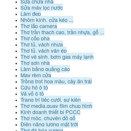
Sửa chữa nhà
Sửa máy lọc nước
Làm đẹp
Nhôm kính, cửa kéo ...
Thợ lắp camera
Thợ trần thạch cao, trần nhựa, gỗ ...
Thợ cốp pha
Thợ tủ, vách nhựa
Thợ tủ, vách ván ép
Thợ vệ sinh, bơm gas máy lạnh
Thợ sơn nhà
Làm bảng quảng cáo
May rèm cửa
Trồng trọt hoa màu, cây ăn trái
Cứu hộ ô tô
Vá vỏ ô tô
Trang trí tiệc cưới, sự kiện
Thợ media,quay film chụp hình
Kinh doanh thiết bị PCCC
Thợ mộc, chuyên đồ gỗ
Điện năng lượng mặt trời
Thợ đá hóa cương