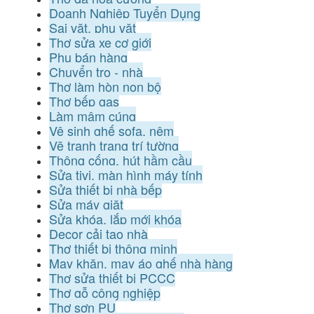
Doanh Nghiệp Tuyển Dụng
Sai vặt, phụ vặt
Thợ sửa xe cơ giới
Phụ bán hàng
Chuyển trọ - nhà
Thợ làm hòn non bộ
Thợ bếp gas
Làm mâm cúng
Vệ sinh ghế sofa, nệm
Vẽ tranh trang trí tường
Thông cống, hút hầm cầu
Sửa tivi, màn hình máy tính
Sửa thiết bị nhà bếp
Sửa máy giặt
Sửa khóa, lắp mới khóa
Decor cải tạo nhà
Thợ thiết bị thông minh
May khăn, may áo ghế nhà hàng
Thợ sửa thiết bị PCCC
Thợ gỗ công nghiệp
Thợ sơn PU