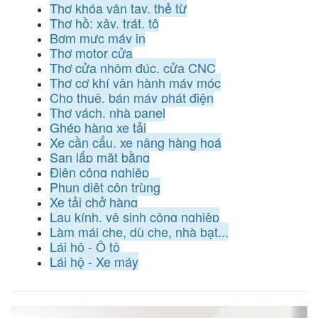
Thợ khóa vân tay, thẻ từ
Thợ hồ: xây, trát, tô
Bơm mực máy in
Thợ motor cửa
Thợ cửa nhôm đúc, cửa CNC
Thợ cơ khí vận hành máy móc
Cho thuê, bán máy phát điện
Thợ vách, nhà panel
Ghép hàng xe tải
Xe cần cẩu, xe nâng hàng hoá
San lấp mặt bằng
Điện công nghiệp
Phun diệt côn trùng
Xe tải chở hàng
Lau kính, vệ sinh công nghiệp
Làm mái che, dù che, nhà bạt...
Lái hộ - Ô tô
Lái hộ - Xe máy