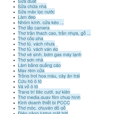
Sửa quạt
Sửa chữa nhà
Sửa máy lọc nước
Làm đẹp
Nhôm kính, cửa kéo ...
Thợ lắp camera
Thợ trần thạch cao, trần nhựa, gỗ ...
Thợ cốp pha
Thợ tủ, vách nhựa
Thợ tủ, vách ván ép
Thợ vệ sinh, bơm gas máy lạnh
Thợ sơn nhà
Làm bảng quảng cáo
May rèm cửa
Trồng trọt hoa màu, cây ăn trái
Cứu hộ ô tô
Vá vỏ ô tô
Trang trí tiệc cưới, sự kiện
Thợ media,quay film chụp hình
Kinh doanh thiết bị PCCC
Thợ mộc, chuyên đồ gỗ
Điện năng lượng mặt trời