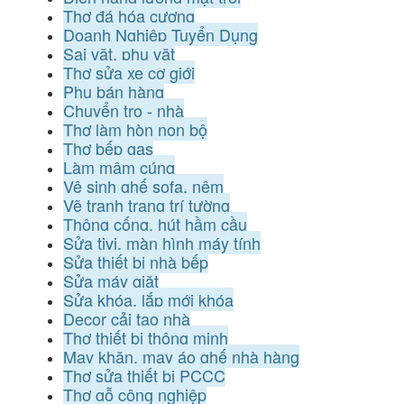
Thợ đá hóa cương
Doanh Nghiệp Tuyển Dụng
Sai vặt, phụ vặt
Thợ sửa xe cơ giới
Phụ bán hàng
Chuyển trọ - nhà
Thợ làm hòn non bộ
Thợ bếp gas
Làm mâm cúng
Vệ sinh ghế sofa, nệm
Vẽ tranh trang trí tường
Thông cống, hút hầm cầu
Sửa tivi, màn hình máy tính
Sửa thiết bị nhà bếp
Sửa máy giặt
Sửa khóa, lắp mới khóa
Decor cải tạo nhà
Thợ thiết bị thông minh
May khăn, may áo ghế nhà hàng
Thợ sửa thiết bị PCCC
Thợ gỗ công nghiệp