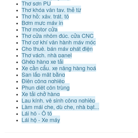
Thợ sơn PU
Thợ khóa vân tay, thẻ từ
Thợ hồ: xây, trát, tô
Bơm mực máy in
Thợ motor cửa
Thợ cửa nhôm đúc, cửa CNC
Thợ cơ khí vận hành máy móc
Cho thuê, bán máy phát điện
Thợ vách, nhà panel
Ghép hàng xe tải
Xe cần cẩu, xe nâng hàng hoá
San lấp mặt bằng
Điện công nghiệp
Phun diệt côn trùng
Xe tải chở hàng
Lau kính, vệ sinh công nghiệp
Làm mái che, dù che, nhà bạt...
Lái hộ - Ô tô
Lái hộ - Xe máy