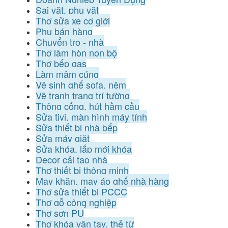
Sai vặt, phụ vặt
Thợ sửa xe cơ giới
Phụ bán hàng
Chuyển trọ - nhà
Thợ làm hòn non bộ
Thợ bếp gas
Làm mâm cúng
Vệ sinh ghế sofa, nệm
Vẽ tranh trang trí tường
Thông cống, hút hầm cầu
Sửa tivi, màn hình máy tính
Sửa thiết bị nhà bếp
Sửa máy giặt
Sửa khóa, lắp mới khóa
Decor cải tạo nhà
Thợ thiết bị thông minh
May khăn, may áo ghế nhà hàng
Thợ sửa thiết bị PCCC
Thợ gỗ công nghiệp
Thợ sơn PU
Thợ khóa vân tay, thẻ từ