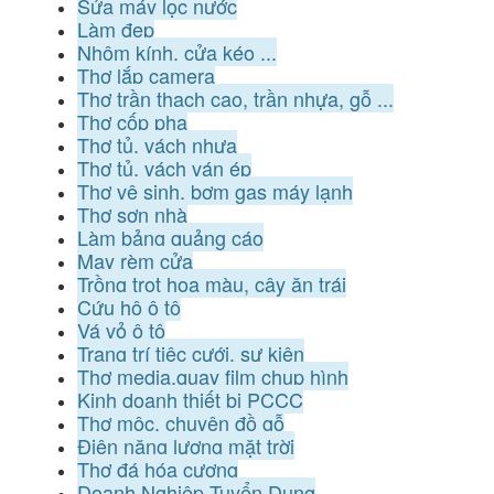
Sửa máy lọc nước
Làm đẹp
Nhôm kính, cửa kéo ...
Thợ lắp camera
Thợ trần thạch cao, trần nhựa, gỗ ...
Thợ cốp pha
Thợ tủ, vách nhựa
Thợ tủ, vách ván ép
Thợ vệ sinh, bơm gas máy lạnh
Thợ sơn nhà
Làm bảng quảng cáo
May rèm cửa
Trồng trọt hoa màu, cây ăn trái
Cứu hộ ô tô
Vá vỏ ô tô
Trang trí tiệc cưới, sự kiện
Thợ media,quay film chụp hình
Kinh doanh thiết bị PCCC
Thợ mộc, chuyên đồ gỗ
Điện năng lượng mặt trời
Thợ đá hóa cương
Doanh Nghiệp Tuyển Dụng