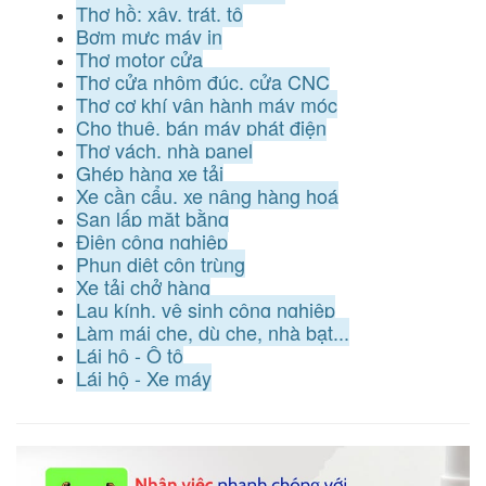
Thợ hồ: xây, trát, tô
Bơm mực máy in
Thợ motor cửa
Thợ cửa nhôm đúc, cửa CNC
Thợ cơ khí vận hành máy móc
Cho thuê, bán máy phát điện
Thợ vách, nhà panel
Ghép hàng xe tải
Xe cần cẩu, xe nâng hàng hoá
San lấp mặt bằng
Điện công nghiệp
Phun diệt côn trùng
Xe tải chở hàng
Lau kính, vệ sinh công nghiệp
Làm mái che, dù che, nhà bạt...
Lái hộ - Ô tô
Lái hộ - Xe máy