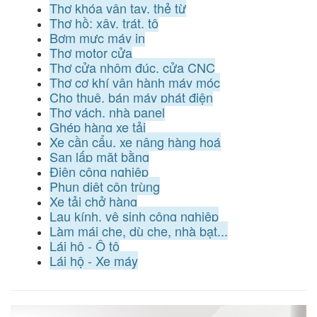
Thợ khóa vân tay, thẻ từ
Thợ hồ: xây, trát, tô
Bơm mực máy in
Thợ motor cửa
Thợ cửa nhôm đúc, cửa CNC
Thợ cơ khí vận hành máy móc
Cho thuê, bán máy phát điện
Thợ vách, nhà panel
Ghép hàng xe tải
Xe cần cẩu, xe nâng hàng hoá
San lấp mặt bằng
Điện công nghiệp
Phun diệt côn trùng
Xe tải chở hàng
Lau kính, vệ sinh công nghiệp
Làm mái che, dù che, nhà bạt...
Lái hộ - Ô tô
Lái hộ - Xe máy