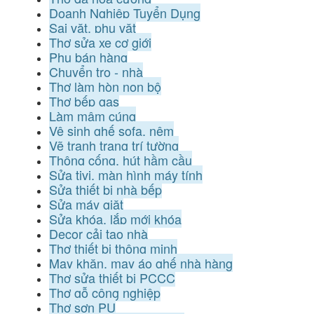
Doanh Nghiệp Tuyển Dụng
Sai vặt, phụ vặt
Thợ sửa xe cơ giới
Phụ bán hàng
Chuyển trọ - nhà
Thợ làm hòn non bộ
Thợ bếp gas
Làm mâm cúng
Vệ sinh ghế sofa, nệm
Vẽ tranh trang trí tường
Thông cống, hút hầm cầu
Sửa tivi, màn hình máy tính
Sửa thiết bị nhà bếp
Sửa máy giặt
Sửa khóa, lắp mới khóa
Decor cải tạo nhà
Thợ thiết bị thông minh
May khăn, may áo ghế nhà hàng
Thợ sửa thiết bị PCCC
Thợ gỗ công nghiệp
Thợ sơn PU