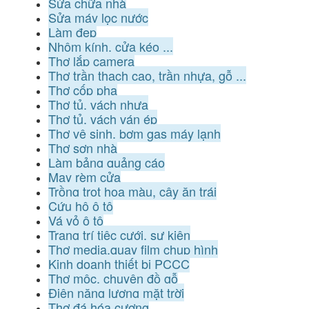
Sửa chữa nhà
Sửa máy lọc nước
Làm đẹp
Nhôm kính, cửa kéo ...
Thợ lắp camera
Thợ trần thạch cao, trần nhựa, gỗ ...
Thợ cốp pha
Thợ tủ, vách nhựa
Thợ tủ, vách ván ép
Thợ vệ sinh, bơm gas máy lạnh
Thợ sơn nhà
Làm bảng quảng cáo
May rèm cửa
Trồng trọt hoa màu, cây ăn trái
Cứu hộ ô tô
Vá vỏ ô tô
Trang trí tiệc cưới, sự kiện
Thợ media,quay film chụp hình
Kinh doanh thiết bị PCCC
Thợ mộc, chuyên đồ gỗ
Điện năng lượng mặt trời
Thợ đá hóa cương