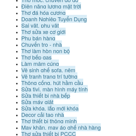
Điện năng lượng mặt trời
Thợ đá hóa cương
Doanh Nghiệp Tuyển Dụng
Sai vặt, phụ vặt
Thợ sửa xe cơ giới
Phụ bán hàng
Chuyển trọ - nhà
Thợ làm hòn non bộ
Thợ bếp gas
Làm mâm cúng
Vệ sinh ghế sofa, nệm
Vẽ tranh trang trí tường
Thông cống, hút hầm cầu
Sửa tivi, màn hình máy tính
Sửa thiết bị nhà bếp
Sửa máy giặt
Sửa khóa, lắp mới khóa
Decor cải tạo nhà
Thợ thiết bị thông minh
May khăn, may áo ghế nhà hàng
Thợ sửa thiết bị PCCC