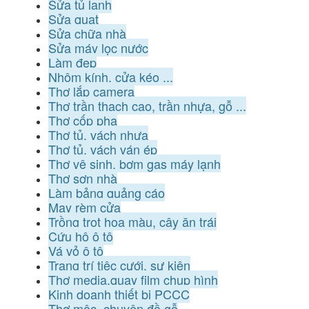
Sửa tủ lạnh
Sửa quạt
Sửa chữa nhà
Sửa máy lọc nước
Làm đẹp
Nhôm kính, cửa kéo ...
Thợ lắp camera
Thợ trần thạch cao, trần nhựa, gỗ ...
Thợ cốp pha
Thợ tủ, vách nhựa
Thợ tủ, vách ván ép
Thợ vệ sinh, bơm gas máy lạnh
Thợ sơn nhà
Làm bảng quảng cáo
May rèm cửa
Trồng trọt hoa màu, cây ăn trái
Cứu hộ ô tô
Vá vỏ ô tô
Trang trí tiệc cưới, sự kiện
Thợ media,quay film chụp hình
Kinh doanh thiết bị PCCC
Thợ mộc, chuyên đồ gỗ