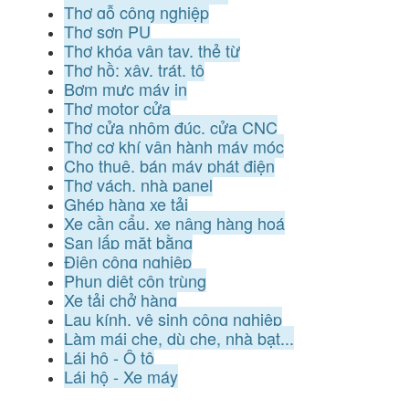
Thợ gỗ công nghiệp
Thợ sơn PU
Thợ khóa vân tay, thẻ từ
Thợ hồ: xây, trát, tô
Bơm mực máy in
Thợ motor cửa
Thợ cửa nhôm đúc, cửa CNC
Thợ cơ khí vận hành máy móc
Cho thuê, bán máy phát điện
Thợ vách, nhà panel
Ghép hàng xe tải
Xe cần cẩu, xe nâng hàng hoá
San lấp mặt bằng
Điện công nghiệp
Phun diệt côn trùng
Xe tải chở hàng
Lau kính, vệ sinh công nghiệp
Làm mái che, dù che, nhà bạt...
Lái hộ - Ô tô
Lái hộ - Xe máy