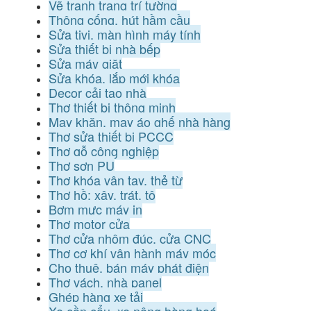
Vẽ tranh trang trí tường
Thông cống, hút hầm cầu
Sửa tivi, màn hình máy tính
Sửa thiết bị nhà bếp
Sửa máy giặt
Sửa khóa, lắp mới khóa
Decor cải tạo nhà
Thợ thiết bị thông minh
May khăn, may áo ghế nhà hàng
Thợ sửa thiết bị PCCC
Thợ gỗ công nghiệp
Thợ sơn PU
Thợ khóa vân tay, thẻ từ
Thợ hồ: xây, trát, tô
Bơm mực máy in
Thợ motor cửa
Thợ cửa nhôm đúc, cửa CNC
Thợ cơ khí vận hành máy móc
Cho thuê, bán máy phát điện
Thợ vách, nhà panel
Ghép hàng xe tải