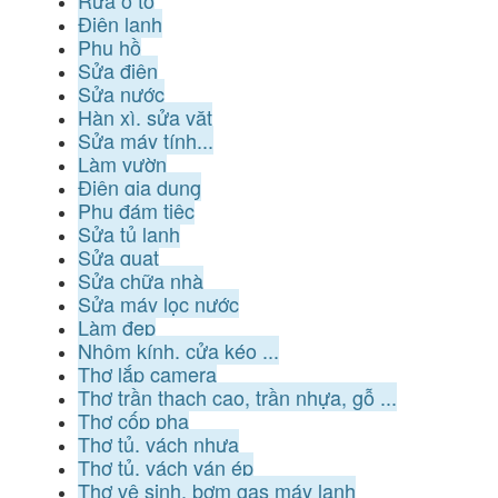
Rửa ô tô
Điện lạnh
Phụ hồ
Sửa điện
Sửa nước
Hàn xì, sửa vặt
Sửa máy tính...
Làm vườn
Điện gia dụng
Phụ đám tiệc
Sửa tủ lạnh
Sửa quạt
Sửa chữa nhà
Sửa máy lọc nước
Làm đẹp
Nhôm kính, cửa kéo ...
Thợ lắp camera
Thợ trần thạch cao, trần nhựa, gỗ ...
Thợ cốp pha
Thợ tủ, vách nhựa
Thợ tủ, vách ván ép
Thợ vệ sinh, bơm gas máy lạnh