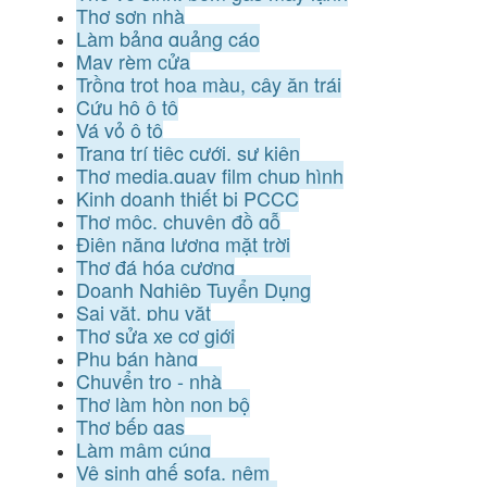
Thợ sơn nhà
Làm bảng quảng cáo
May rèm cửa
Trồng trọt hoa màu, cây ăn trái
Cứu hộ ô tô
Vá vỏ ô tô
Trang trí tiệc cưới, sự kiện
Thợ media,quay film chụp hình
Kinh doanh thiết bị PCCC
Thợ mộc, chuyên đồ gỗ
Điện năng lượng mặt trời
Thợ đá hóa cương
Doanh Nghiệp Tuyển Dụng
Sai vặt, phụ vặt
Thợ sửa xe cơ giới
Phụ bán hàng
Chuyển trọ - nhà
Thợ làm hòn non bộ
Thợ bếp gas
Làm mâm cúng
Vệ sinh ghế sofa, nệm