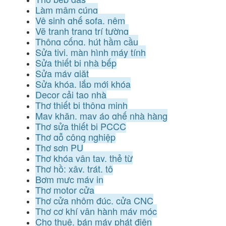
Làm mâm cúng
Vệ sinh ghế sofa, nệm
Vẽ tranh trang trí tường
Thông cống, hút hầm cầu
Sửa tivi, màn hình máy tính
Sửa thiết bị nhà bếp
Sửa máy giặt
Sửa khóa, lắp mới khóa
Decor cải tạo nhà
Thợ thiết bị thông minh
May khăn, may áo ghế nhà hàng
Thợ sửa thiết bị PCCC
Thợ gỗ công nghiệp
Thợ sơn PU
Thợ khóa vân tay, thẻ từ
Thợ hồ: xây, trát, tô
Bơm mực máy in
Thợ motor cửa
Thợ cửa nhôm đúc, cửa CNC
Thợ cơ khí vận hành máy móc
Cho thuê, bán máy phát điện