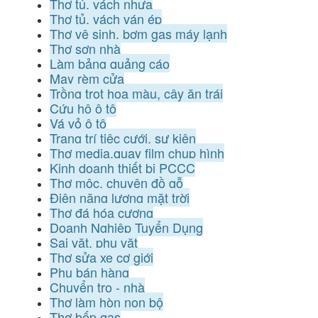
Thợ tủ, vách nhựa
Thợ tủ, vách ván ép
Thợ vệ sinh, bơm gas máy lạnh
Thợ sơn nhà
Làm bảng quảng cáo
May rèm cửa
Trồng trọt hoa màu, cây ăn trái
Cứu hộ ô tô
Vá vỏ ô tô
Trang trí tiệc cưới, sự kiện
Thợ media,quay film chụp hình
Kinh doanh thiết bị PCCC
Thợ mộc, chuyên đồ gỗ
Điện năng lượng mặt trời
Thợ đá hóa cương
Doanh Nghiệp Tuyển Dụng
Sai vặt, phụ vặt
Thợ sửa xe cơ giới
Phụ bán hàng
Chuyển trọ - nhà
Thợ làm hòn non bộ
Thợ bếp gas