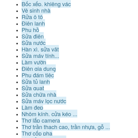
Bốc xếp, khiêng vác
Vệ sinh nhà
Rửa ô tô
Điện lạnh
Phụ hồ
Sửa điện
Sửa nước
Hàn xì, sửa vặt
Sửa máy tính...
Làm vườn
Điện gia dụng
Phụ đám tiệc
Sửa tủ lạnh
Sửa quạt
Sửa chữa nhà
Sửa máy lọc nước
Làm đẹp
Nhôm kính, cửa kéo ...
Thợ lắp camera
Thợ trần thạch cao, trần nhựa, gỗ ...
Thợ cốp pha