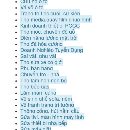
Cứu hộ ô tô
Vá vỏ ô tô
Trang trí tiệc cưới, sự kiện
Thợ media,quay film chụp hình
Kinh doanh thiết bị PCCC
Thợ mộc, chuyên đồ gỗ
Điện năng lượng mặt trời
Thợ đá hóa cương
Doanh Nghiệp Tuyển Dụng
Sai vặt, phụ vặt
Thợ sửa xe cơ giới
Phụ bán hàng
Chuyển trọ - nhà
Thợ làm hòn non bộ
Thợ bếp gas
Làm mâm cúng
Vệ sinh ghế sofa, nệm
Vẽ tranh trang trí tường
Thông cống, hút hầm cầu
Sửa tivi, màn hình máy tính
Sửa thiết bị nhà bếp
Sửa máy giặt