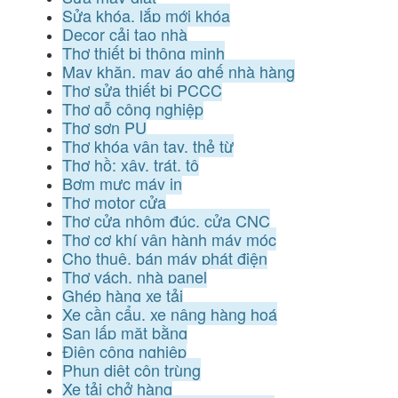
Sửa khóa, lắp mới khóa
Decor cải tạo nhà
Thợ thiết bị thông minh
May khăn, may áo ghế nhà hàng
Thợ sửa thiết bị PCCC
Thợ gỗ công nghiệp
Thợ sơn PU
Thợ khóa vân tay, thẻ từ
Thợ hồ: xây, trát, tô
Bơm mực máy in
Thợ motor cửa
Thợ cửa nhôm đúc, cửa CNC
Thợ cơ khí vận hành máy móc
Cho thuê, bán máy phát điện
Thợ vách, nhà panel
Ghép hàng xe tải
Xe cần cẩu, xe nâng hàng hoá
San lấp mặt bằng
Điện công nghiệp
Phun diệt côn trùng
Xe tải chở hàng