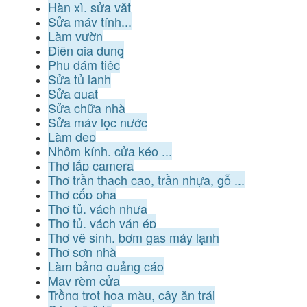
Hàn xì, sửa vặt
Sửa máy tính...
Làm vườn
Điện gia dụng
Phụ đám tiệc
Sửa tủ lạnh
Sửa quạt
Sửa chữa nhà
Sửa máy lọc nước
Làm đẹp
Nhôm kính, cửa kéo ...
Thợ lắp camera
Thợ trần thạch cao, trần nhựa, gỗ ...
Thợ cốp pha
Thợ tủ, vách nhựa
Thợ tủ, vách ván ép
Thợ vệ sinh, bơm gas máy lạnh
Thợ sơn nhà
Làm bảng quảng cáo
May rèm cửa
Trồng trọt hoa màu, cây ăn trái