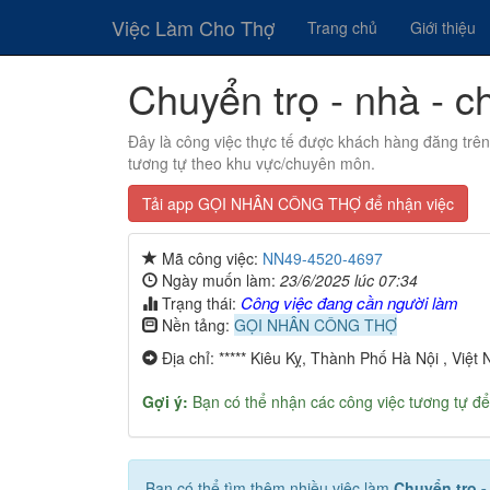
Việc Làm Cho Thợ
Trang chủ
Giới thiệu
Chuyển trọ - nhà - c
Đây là công việc thực tế được khách hàng đăng trê
tương tự theo khu vực/chuyên môn.
Tải app GỌI NHÂN CÔNG THỢ để nhận việc
Mã công việc:
NN49-4520-4697
Ngày muốn làm:
23/6/2025 lúc 07:34
Công việc đang cần người làm
Trạng thái:
Nền tảng:
GỌI NHÂN CÔNG THỢ
Địa chỉ: ***** Kiêu Kỵ, Thành Phố Hà Nội , Việt
Gợi ý:
Bạn có thể nhận các công việc tương tự để
Bạn có thể tìm thêm nhiều việc làm
Chuyển trọ 