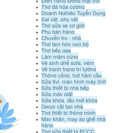
Điện năng lượng mặt trời
Thợ đá hóa cương
Doanh Nghiệp Tuyển Dụng
Sai vặt, phụ vặt
Thợ sửa xe cơ giới
Phụ bán hàng
Chuyển trọ - nhà
Thợ làm hòn non bộ
Thợ bếp gas
Làm mâm cúng
Vệ sinh ghế sofa, nệm
Vẽ tranh trang trí tường
Thông cống, hút hầm cầu
Sửa tivi, màn hình máy tính
Sửa thiết bị nhà bếp
Sửa máy giặt
Sửa khóa, lắp mới khóa
Decor cải tạo nhà
Thợ thiết bị thông minh
May khăn, may áo ghế nhà
hàng
Thợ sửa thiết bị PCCC