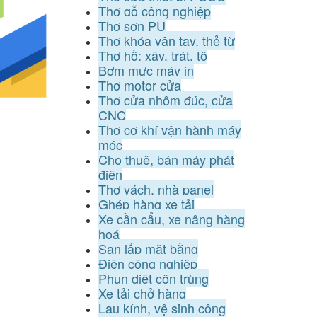
Thợ gỗ công nghiệp
Thợ sơn PU
Thợ khóa vân tay, thẻ từ
Thợ hồ: xây, trát, tô
Bơm mực máy in
Thợ motor cửa
Thợ cửa nhôm đúc, cửa
CNC
Thợ cơ khí vận hành máy
móc
Cho thuê, bán máy phát
điện
Thợ vách, nhà panel
Ghép hàng xe tải
Xe cần cẩu, xe nâng hàng
hoá
San lấp mặt bằng
Điện công nghiệp
Phun diệt côn trùng
Xe tải chở hàng
Lau kính, vệ sinh công