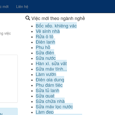
ệc mới
Liên hệ
Việc mới theo ngành nghề
Bốc xếp, khiêng vác
Vệ sinh nhà
ng việc
Rửa ô tô
Điện lạnh
Phụ hồ
Sửa điện
Sửa nước
Hàn xì, sửa vặt
Sửa máy tính...
Làm vườn
Điện gia dụng
Phụ đám tiệc
Sửa tủ lạnh
Sửa quạt
Sửa chữa nhà
Sửa máy lọc nước
Làm đẹp
ÂN