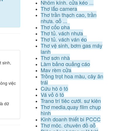
Nhôm kính, cửa kéo ...
Thợ lắp camera
Thợ trần thạch cao, trần
nhựa, gỗ ...
Thợ cốp pha
Thợ tủ, vách nhựa
Thợ tủ, vách ván ép
Thợ vệ sinh, bơm gas máy
lạnh
Thợ sơn nhà
 sinh,
Làm bảng quảng cáo
May rèm cửa
Trồng trọt hoa màu, cây ăn
trái
ông việc
Cứu hộ ô tô
Vá vỏ ô tô
Trang trí tiệc cưới, sự kiện
là dữ
Thợ media,quay film chụp
hình
Kinh doanh thiết bị PCCC
Thợ mộc, chuyên đồ gỗ