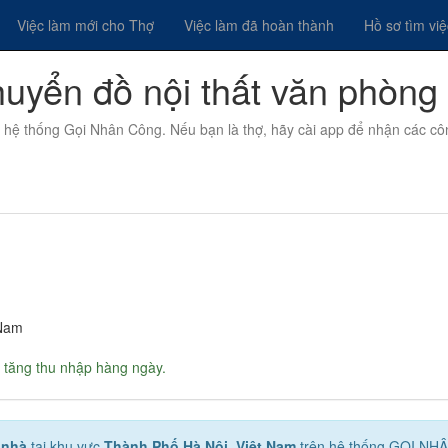
Việc làm mới cho Thợ
Việc làm đã hoàn thành
Hồ sơ tìm vi
huyển đồ nội thất văn phòng
n hệ thống Gọi Nhân Công. Nếu bạn là thợ, hãy cài app để nhận các cô
 Nam
 tăng thu nhập hàng ngày.
- nhà
tại khu vực
Thành Phố Hà Nội, Việt Nam
trên hệ thống GỌI NH