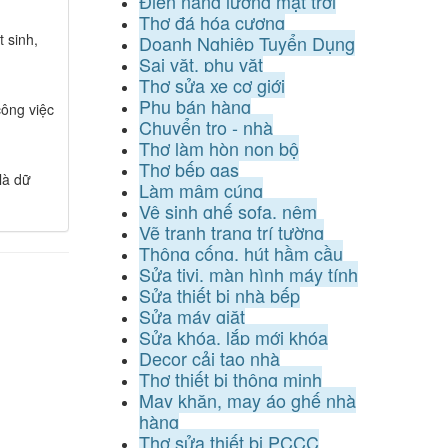
Điện năng lượng mặt trời
Thợ đá hóa cương
 sinh,
Doanh Nghiệp Tuyển Dụng
Sai vặt, phụ vặt
Thợ sửa xe cơ giới
Phụ bán hàng
ông việc
Chuyển trọ - nhà
Thợ làm hòn non bộ
Thợ bếp gas
là dữ
Làm mâm cúng
Vệ sinh ghế sofa, nệm
Vẽ tranh trang trí tường
Thông cống, hút hầm cầu
Sửa tivi, màn hình máy tính
Sửa thiết bị nhà bếp
Sửa máy giặt
Sửa khóa, lắp mới khóa
Decor cải tạo nhà
Thợ thiết bị thông minh
May khăn, may áo ghế nhà
hàng
Thợ sửa thiết bị PCCC