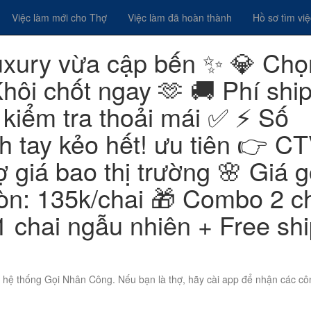
Việc làm mới cho Thợ
Việc làm đã hoàn thành
Hồ sơ tìm vi
uxury vừa cập bến ✨ 💎 Chọ
hôi chốt ngay 🫶 🚚 Phí shi
 kiểm tra thoải mái ✅ ⚡ Số
h tay kẻo hết! ưu tiên 👉 C
ợ giá bao thị trường 🌸 Giá g
òn: 135k/chai 🎁 Combo 2 c
 chai ngẫu nhiên + Free sh
n hệ thống Gọi Nhân Công. Nếu bạn là thợ, hãy cài app để nhận các cô