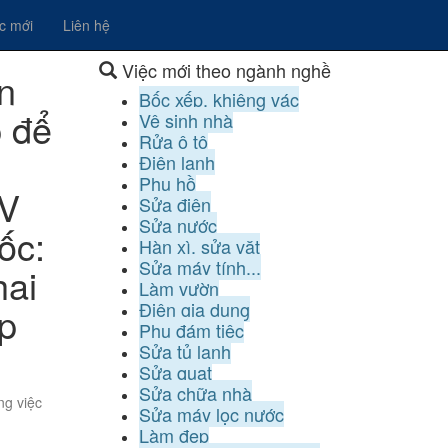
ệc mới
Liên hệ
Việc mới theo ngành nghề
n
Bốc xếp, khiêng vác
p để
Vệ sinh nhà
Rửa ô tô
Điện lạnh
Phụ hồ
TV
Sửa điện
Sửa nước
ốc:
Hàn xì, sửa vặt
Sửa máy tính...
hai
Làm vườn
Điện gia dụng
ip
Phụ đám tiệc
Sửa tủ lạnh
Sửa quạt
Sửa chữa nhà
ng việc
Sửa máy lọc nước
Làm đẹp