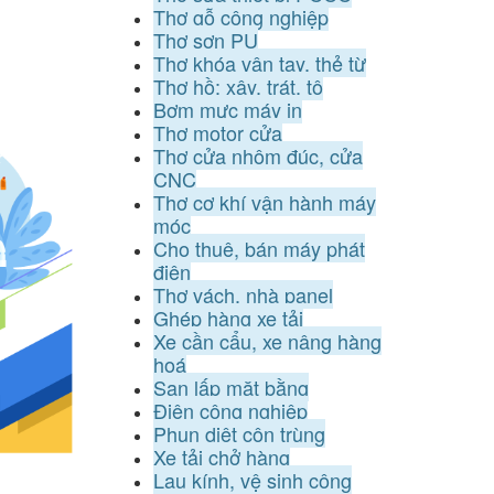
Thợ gỗ công nghiệp
Thợ sơn PU
Thợ khóa vân tay, thẻ từ
Thợ hồ: xây, trát, tô
Bơm mực máy in
Thợ motor cửa
Thợ cửa nhôm đúc, cửa
CNC
Thợ cơ khí vận hành máy
móc
Cho thuê, bán máy phát
điện
Thợ vách, nhà panel
Ghép hàng xe tải
Xe cần cẩu, xe nâng hàng
hoá
San lấp mặt bằng
Điện công nghiệp
Phun diệt côn trùng
Xe tải chở hàng
Lau kính, vệ sinh công