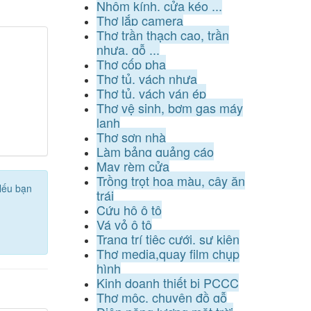
Nhôm kính, cửa kéo ...
Thợ lắp camera
Thợ trần thạch cao, trần
nhựa, gỗ ...
Thợ cốp pha
Thợ tủ, vách nhựa
Thợ tủ, vách ván ép
Thợ vệ sinh, bơm gas máy
lạnh
Thợ sơn nhà
Làm bảng quảng cáo
May rèm cửa
Trồng trọt hoa màu, cây ăn
Nếu bạn
trái
Cứu hộ ô tô
Vá vỏ ô tô
Trang trí tiệc cưới, sự kiện
Thợ media,quay film chụp
hình
Kinh doanh thiết bị PCCC
Thợ mộc, chuyên đồ gỗ