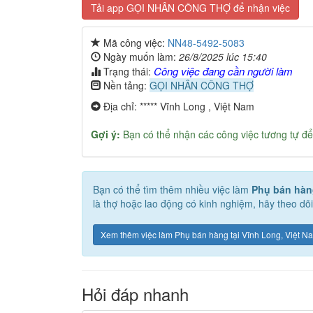
Tải app GỌI NHÂN CÔNG THỢ để nhận việc
Mã công việc:
NN48-5492-5083
Ngày muốn làm:
26/8/2025 lúc 15:40
Công việc đang cần người làm
Trạng thái:
Nền tảng:
GỌI NHÂN CÔNG THỢ
Địa chỉ: ***** Vĩnh Long , Việt Nam
Gợi ý:
Bạn có thể nhận các công việc tương tự để
Bạn có thể tìm thêm nhiều việc làm
Phụ bán hàn
là thợ hoặc lao động có kinh nghiệm, hãy theo dõ
Xem thêm việc làm Phụ bán hàng tại Vĩnh Long, Việt N
Hỏi đáp nhanh