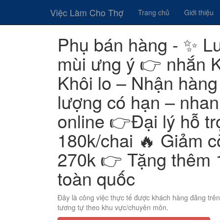
Việc Làm Cho Thợ
Trang chủ
Giới thiệu
Phụ bán hàng - ✨ L
mùi ưng ý 👉 nhắn K
Khôi lo – Nhận hàng
lượng có hạn – nhan
online 👉Đại lý hỗ tr
180k/chai 🔥 Giảm c
270k 👉 Tặng thêm 1
toàn quốc
Đây là công việc thực tế được khách hàng đăng trê
tương tự theo khu vực/chuyên môn.