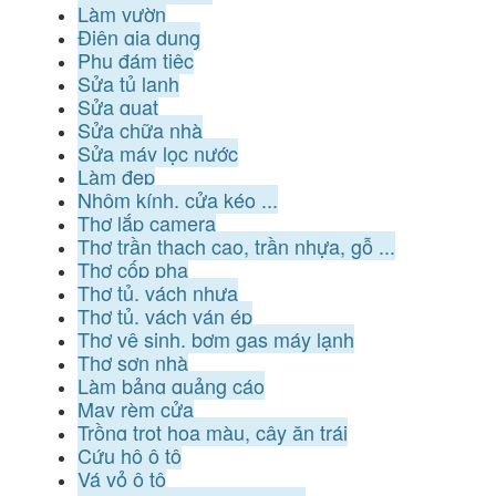
Làm vườn
Điện gia dụng
Phụ đám tiệc
Sửa tủ lạnh
Sửa quạt
Sửa chữa nhà
Sửa máy lọc nước
Làm đẹp
Nhôm kính, cửa kéo ...
Thợ lắp camera
Thợ trần thạch cao, trần nhựa, gỗ ...
Thợ cốp pha
Thợ tủ, vách nhựa
Thợ tủ, vách ván ép
Thợ vệ sinh, bơm gas máy lạnh
Thợ sơn nhà
Làm bảng quảng cáo
May rèm cửa
Trồng trọt hoa màu, cây ăn trái
Cứu hộ ô tô
Vá vỏ ô tô