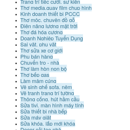
Trang trí tiệc cưới, sự kiện
Thợ media,quay film chụp hình
Kinh doanh thiết bị PCCC
Thợ mộc, chuyên đồ gỗ
Điện năng lượng mặt trời
Thợ đá hóa cương
Doanh Nghiệp Tuyển Dụng
Sai vặt, phụ vặt
Thợ sửa xe cơ giới
Phụ bán hàng
Chuyển trọ - nhà
Thợ làm hòn non bộ
Thợ bếp gas
Làm mâm cúng
Vệ sinh ghế sofa, nệm
Vẽ tranh trang trí tường
Thông cống, hút hầm cầu
Sửa tivi, màn hình máy tính
Sửa thiết bị nhà bếp
Sửa máy giặt
Sửa khóa, lắp mới khóa
Decor cải tạo nhà