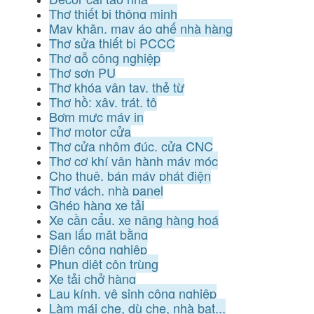
Thợ thiết bị thông minh
May khăn, may áo ghế nhà hàng
Thợ sửa thiết bị PCCC
Thợ gỗ công nghiệp
Thợ sơn PU
Thợ khóa vân tay, thẻ từ
Thợ hồ: xây, trát, tô
Bơm mực máy in
Thợ motor cửa
Thợ cửa nhôm đúc, cửa CNC
Thợ cơ khí vận hành máy móc
Cho thuê, bán máy phát điện
Thợ vách, nhà panel
Ghép hàng xe tải
Xe cần cẩu, xe nâng hàng hoá
San lấp mặt bằng
Điện công nghiệp
Phun diệt côn trùng
Xe tải chở hàng
Lau kính, vệ sinh công nghiệp
Làm mái che, dù che, nhà bạt...